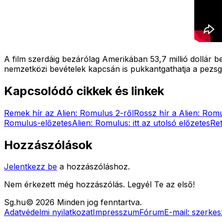
A film szerdáig bezárólag Amerikában 53,7 millió dollár bev
nemzetközi bevételek kapcsán is pukkantgathatja a pezsgők
Kapcsolódó cikkek és linkek
Remek hír az Alien: Romulus 2-ről
Rossz hír a Alien: Romu
Romulus-előzetes
Alien: Romulus: itt az utolsó előzetes
Ret
Hozzászólások
Jelentkezz be
a hozzászóláshoz.
Nem érkezett még hozzászólás. Legyél Te az első!
Sg
.hu
©
2026
Minden jog fenntartva.
Adatvédelmi nyilatkozat
Impresszum
Fórum
E-mail:
szerkes