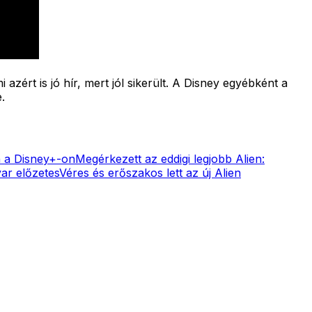
azért is jó hír, mert jól sikerült. A Disney egyébként a
.
n a Disney+-on
Megérkezett az eddigi legjobb Alien:
yar előzetes
Véres és erőszakos lett az új Alien