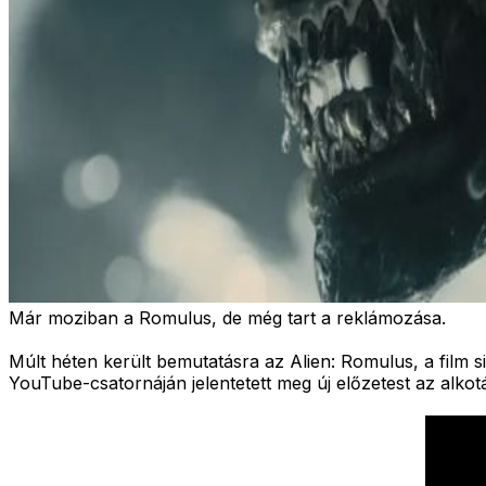
Már moziban a Romulus, de még tart a reklámozása.
Múlt héten került bemutatásra az Alien: Romulus, a film s
YouTube-csatornáján jelentetett meg új előzetest az alko