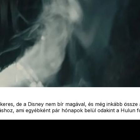
ikeres, de a Disney nem bír magával, és még inkább össze a
táshoz, ami egyébként pár hónapok belül odakint a Hulun fo