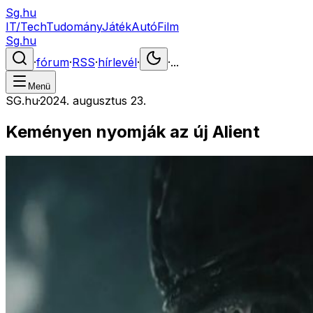
Sg.hu
IT/Tech
Tudomány
Játék
Autó
Film
Sg.hu
·
fórum
·
RSS
·
hírlevél
·
·
...
Menü
SG.hu
·
2024. augusztus 23.
Keményen nyomják az új Alient