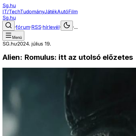
Sg.hu
IT/Tech
Tudomány
Játék
Autó
Film
Sg.hu
·
fórum
·
RSS
·
hírlevél
·
·
...
Menü
SG.hu
·
2024. július 19.
Alien: Romulus: itt az utolsó előzetes