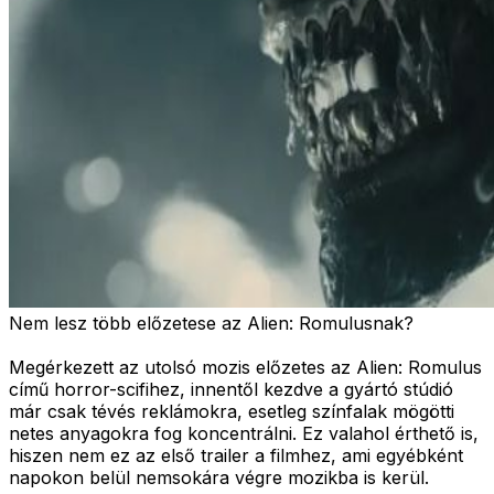
Nem lesz több előzetese az Alien: Romulusnak?
Megérkezett az utolsó mozis előzetes az Alien: Romulus
című horror-scifihez, innentől kezdve a gyártó stúdió
már csak tévés reklámokra, esetleg színfalak mögötti
netes anyagokra fog koncentrálni. Ez valahol érthető is,
hiszen nem ez az első trailer a filmhez, ami egyébként
napokon belül nemsokára végre mozikba is kerül.