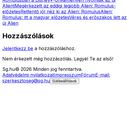
Alient
Megérkezett az eddigi legjobb Alien: Romulus-
előzetes
Rettentő jól néz ki az Alien: Romulus
Alien:
Romulus: itt a magyar előzetes
Véres és erőszakos lett az
új Alien
Hozzászólások
Jelentkezz be
a hozzászóláshoz.
Nem érkezett még hozzászólás. Legyél Te az első!
Sg
.hu
©
2026
Minden jog fenntartva.
Adatvédelmi nyilatkozat
Impresszum
Fórum
E-mail:
szerkesztoseg@sg.hu
Sütibeállítások