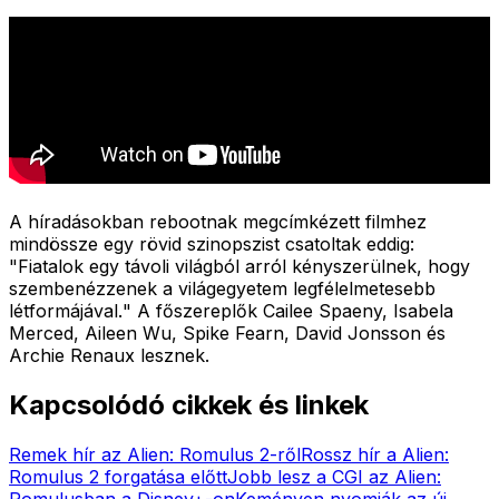
A híradásokban rebootnak megcímkézett filmhez
mindössze egy rövid szinopszist csatoltak eddig:
"
Fiatalok egy távoli világból arról kényszerülnek, hogy
szembenézzenek a világegyetem legfélelmetesebb
létformájával.
" A főszereplők Cailee Spaeny, Isabela
Merced, Aileen Wu, Spike Fearn, David Jonsson és
Archie Renaux lesznek.
Kapcsolódó cikkek és linkek
Remek hír az Alien: Romulus 2-ről
Rossz hír a Alien:
Romulus 2 forgatása előtt
Jobb lesz a CGI az Alien:
Romulusban a Disney+-on
Keményen nyomják az új