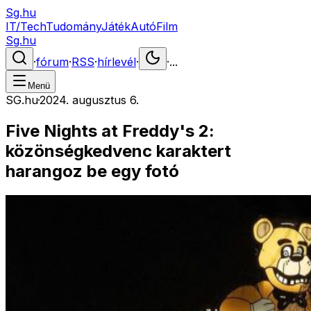
Sg.hu
IT/Tech
Tudomány
Játék
Autó
Film
Sg.hu
·
fórum
·
RSS
·
hírlevél
·
·
...
Menü
SG.hu
·
2024. augusztus 6.
Five Nights at Freddy's 2:
közönségkedvenc karaktert
harangoz be egy fotó