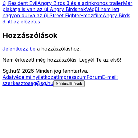
új Resident Evil
Angry Birds 3 és a szinkronos trailer
Már
plakátja is van az új Angry Birdsnek
Végül nem lett
nagyon durva az új Street Fighter-mozifilm
Angry Birds
3: itt az előzetes
Hozzászólások
Jelentkezz be
a hozzászóláshoz.
Nem érkezett még hozzászólás. Legyél Te az első!
Sg
.hu
©
2026
Minden jog fenntartva.
Adatvédelmi nyilatkozat
Impresszum
Fórum
E-mail:
szerkesztoseg@sg.hu
Sütibeállítások