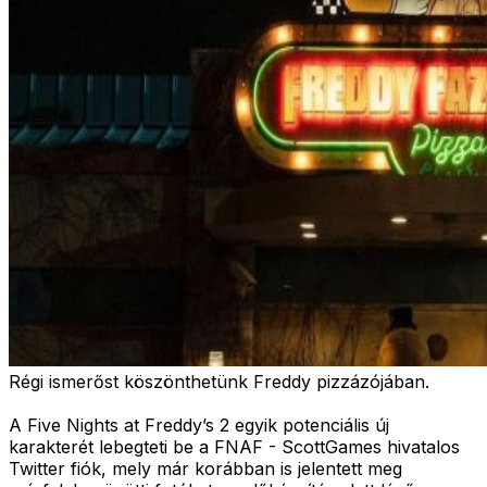
Régi ismerőst köszönthetünk Freddy pizzázójában.
A Five Nights at Freddy’s 2 egyik potenciális új
karakterét lebegteti be a FNAF - ScottGames hivatalos
Twitter fiók, mely már korábban is jelentett meg