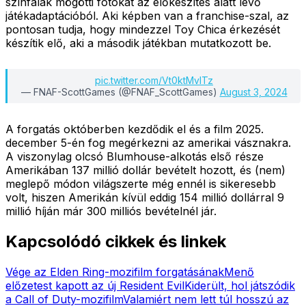
színfalak mögötti fotókat az előkészítés alatt lévő
játékadaptációból. Aki képben van a franchise-szal, az
pontosan tudja, hogy mindezzel Toy Chica érkezését
készítik elő, aki a második játékban mutatkozott be.
pic.twitter.com/Vt0ktMvITz
— FNAF-ScottGames (@FNAF_ScottGames)
August 3, 2024
A forgatás októberben kezdődik el és a film 2025.
december 5-én fog megérkezni az amerikai vásznakra.
A viszonylag olcsó Blumhouse-alkotás első része
Amerikában 137 millió dollár bevételt hozott, és (nem)
meglepő módon világszerte még ennél is sikeresebb
volt, hiszen Amerikán kívül eddig 154 millió dollárral 9
millió híján már 300 milliós bevételnél jár.
Kapcsolódó cikkek és linkek
Vége az Elden Ring-mozifilm forgatásának
Menő
előzetest kapott az új Resident Evil
Kiderült, hol játszódik
a Call of Duty-mozifilm
Valamiért nem lett túl hosszú az