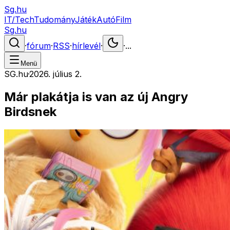
Sg.hu
IT/Tech
Tudomány
Játék
Autó
Film
Sg.hu
·
fórum
·
RSS
·
hírlevél
·
·
...
Menü
SG.hu
·
2026. július 2.
Már plakátja is van az új Angry
Birdsnek