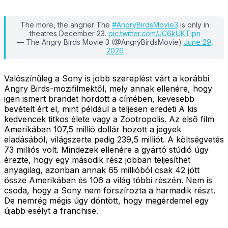
The more, the angrier The
#AngryBirdsMovie3
is only in
theatres December 23.
pic.twitter.com/JC6kUKTipn
— The Angry Birds Movie 3 (@AngryBirdsMovie)
June 29,
2026
Valószínűleg a Sony is jobb szereplést várt a korábbi
Angry Birds-mozifilmektől, mely annak ellenére, hogy
igen ismert brandet hordott a címében, kevesebb
bevételt ért el, mint például a teljesen eredeti A kis
kedvencek titkos élete vagy a Zootropolis. Az első film
Amerikában 107,5 millió dollár hozott a jegyek
eladásából, világszerte pedig 239,5 milliót. A költségvetés
73 milliós volt. Mindezek ellenére a gyártó stúdió úgy
érezte, hogy egy második rész jobban teljesíthet
anyagilag, azonban annak 65 millióból csak 42 jött
össze Amerikában és 106 a világ többi részén. Nem is
csoda, hogy a Sony nem forszírozta a harmadik részt.
De nemrég mégis úgy döntött, hogy megérdemel egy
újabb esélyt a franchise.