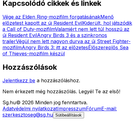
Kapcsolódó cikkek és linkek
Vége az Elden Ring-mozifilm forgatásának
Menő
előzetest kapott az új Resident Evil
Kiderült, hol játszódik
a Call of Duty-mozifilm
Valamiért nem lett túl hosszú az
új Resident Evil
Angry Birds 3 és a szinkronos
trailer
Végül nem lett nagyon durva az új Street Fighter-
mozifilm
Angry Birds 3: itt az előzetes
Élőszereplős Sea
of Thieves-mozifilm készül
Hozzászólások
Jelentkezz be
a hozzászóláshoz.
Nem érkezett még hozzászólás. Legyél Te az első!
Sg
.hu
©
2026
Minden jog fenntartva.
Adatvédelmi nyilatkozat
Impresszum
Fórum
E-mail:
szerkesztoseg@sg.hu
Sütibeállítások