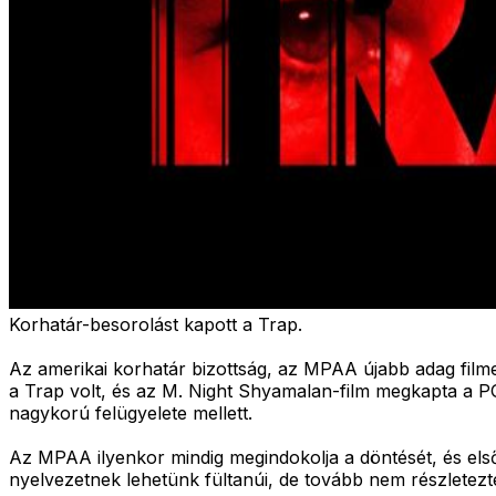
Korhatár-besorolást kapott a Trap.
Az amerikai korhatár bizottság, az MPAA újabb adag film
a Trap volt, és az M. Night Shyamalan-film megkapta a PG-
nagykorú felügyelete mellett.
Az MPAA ilyenkor mindig megindokolja a döntését, és első 
nyelvezetnek lehetünk fültanúi, de tovább nem részletezté