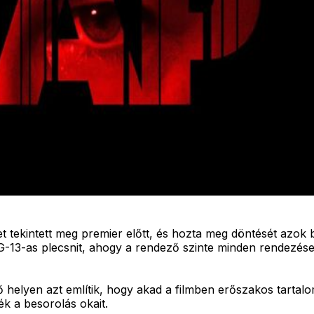
et tekintett meg premier előtt, és hozta meg döntését azok
13-as plecsnit, ahogy a rendező szinte minden rendezése. E
helyen azt említik, hogy akad a filmben erőszakos tartalom,
k a besorolás okait.