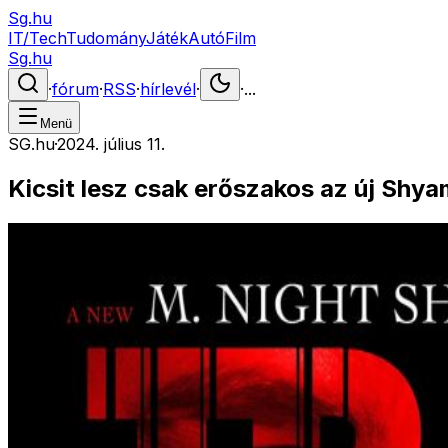
Sg.hu
IT/Tech
Tudomány
Játék
Autó
Film
Sg.hu
·
fórum
·
RSS
·
hírlevél
·
·
...
Menü
SG.hu
·
2024. július 11.
Kicsit lesz csak erőszakos az új Shya