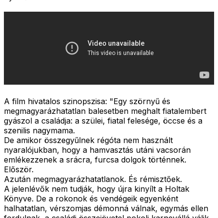
A film hivatalos szinopszisa: "
Egy szörnyű és
megmagyarázhatatlan balesetben meghalt fiatalembert
gyászol a családja: a szülei, fiatal felesége, öccse és a
szenilis nagymama.
De amikor összegyűlnek régóta nem használt
nyaralójukban, hogy a hamvasztás utáni vacsorán
emlékezzenek a srácra, furcsa dolgok történnek.
Először.
Azután megmagyarázhatatlanok. És rémisztőek.
A jelenlévők nem tudják, hogy újra kinyílt a Holtak
Könyve. De a rokonok és vendégeik egyenként
halhatatlan, vérszomjas démonná válnak, egymás ellen
fordulnak, a családi összejövetel pokoli karnevállá válik,