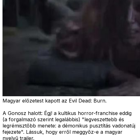
Magyar előzetest kapott az Evil Dead: Burn.
A Gonosz halott: Égj! a kultikus horror-franchise eddig
(a forgalmazó szerint legalábbis) "
legveszettebb és
legrémisztőbb menete: a démonikus pusztítás vadonatúj
fejezete
". Lássuk, hogy erről meggyőz-e a magyar
nyelvű trailer.