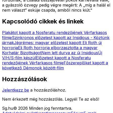
a gyászoló özvegy pedig végre megérti: A „míg a halál el
nem választ” esküje csapda, amiből nincs kiút."
Kapcsolódó cikkek és linkek
Plakátot kapott a Nosferatu rendezőjének Vérfarkasos
filmje
Szinkronos előzetest kapott az Insidious - Köztünk
járnak
Jégrémes: magyar előzetest kapott Eli Roth új
horrorja
Eli Roth horrorja elborzasztotta a magyar
Korhatár Bizottságot
Nem lett durva az új Insidious
Új
V/H/S-film készül
Előzetest kapott a Nosferatu
rendezőjének Vérfarkasos filmje
Főszereplőket kapott a
következő Démonok között-film
Hozzászólások
Jelentkezz be
a hozzászóláshoz.
Nem érkezett még hozzászólás. Legyél Te az első!
Sg
.hu
©
2026
Minden jog fenntartva.