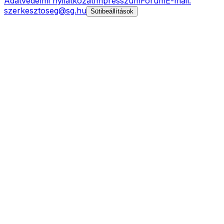
Adatvédelmi nyilatkozat
Impresszum
Fórum
E-mail:
szerkesztoseg@sg.hu
Sütibeállítások