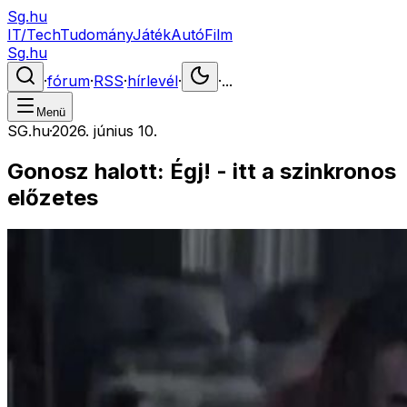
Sg.hu
IT/Tech
Tudomány
Játék
Autó
Film
Sg.hu
·
fórum
·
RSS
·
hírlevél
·
·
...
Menü
SG.hu
·
2026. június 10.
Gonosz halott: Égj! - itt a szinkronos
előzetes