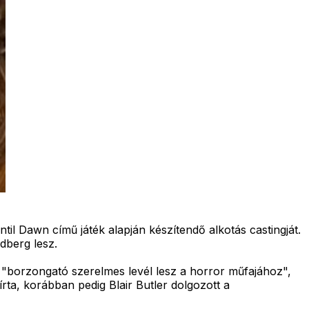
il Dawn című játék alapján készítendő alkotás castingját.
dberg lesz.
n "borzongató szerelmes levél lesz a horror műfajához",
ta, korábban pedig Blair Butler dolgozott a