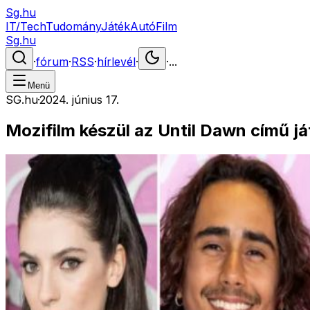
Sg.hu
IT/Tech
Tudomány
Játék
Autó
Film
Sg.hu
·
fórum
·
RSS
·
hírlevél
·
·
...
Menü
SG.hu
·
2024. június 17.
Mozifilm készül az Until Dawn című já