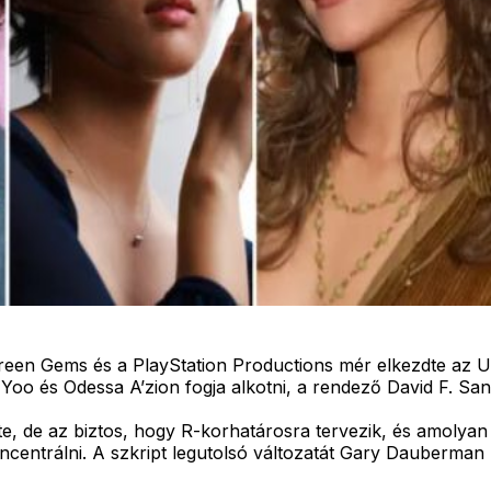
reen Gems és a PlayStation Productions mér elkezdte az Unt
Yoo és Odessa A’zion fogja alkotni, a rendező David F. San
te, de az biztos, hogy R-korhatárosra tervezik, és amolya
entrálni. A szkript legutolsó változatát Gary Dauberman ír