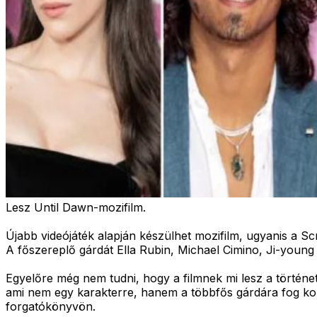
Lesz Until Dawn-mozifilm.
Újabb videójáték alapján készülhet mozifilm, ugyanis a Sc
A főszereplő gárdát Ella Rubin, Michael Cimino, Ji-young 
Egyelőre még nem tudni, hogy a filmnek mi lesz a történe
ami nem egy karakterre, hanem a többfős gárdára fog konc
forgatókönyvön.