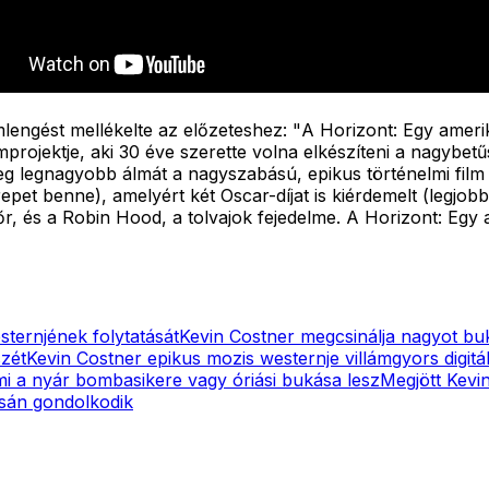
lengést mellékelte az előzeteshez: "
A Horizont: Egy ameri
projektje, aki 30 éve szerette volna elkészíteni a nagybetű
 meg legnagyobb álmát a nagyszabású, epikus történelmi fil
zerepet benne), amelyért két Oscar-díjat is kiérdemelt (legj
r, és a Robin Hood, a tolvajok fejedelme. A Horizont: Egy
ternjének folytatását
Kevin Costner megcsinálja nagyot bu
zét
Kevin Costner epikus mozis westernje villámgyors digitál
mi a nyár bombasikere vagy óriási bukása lesz
Megjött Kevi
ásán gondolkodik