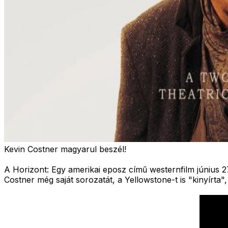
Kevin Costner magyarul beszél!
A Horizont: Egy amerikai eposz című westernfilm június 27-
Costner még saját sorozatát, a Yellowstone-t is "kinyírta