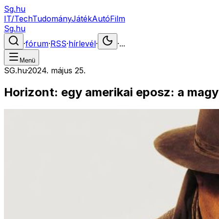
Sg.hu
IT/Tech
Tudomány
Játék
Autó
Film
Sg.hu
·
fórum
·
RSS
·
hírlevél
·
·
...
Menü
SG.hu
·
2024. május 25.
Horizont: egy amerikai eposz: a magy