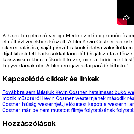
A hazai forgalmazó Vertigo Media az alábbi promóciós öm
elmúlt évtizedekben készült. A film Kevin Costner szerelem
sikerei hatására, saját pénzét is kockáztatva valósította
díjjal kitüntetett Farkasokkal táncolót (és játszotta a fős
kasszasikerekben működött közre, mint a Több, mint testő
Fegyvertársak óta. A filmben igazi sztárparádé látható.
"
Kapcsolódó cikkek és linkek
Továbbra sem látjatjuk Kevin Costner hatalmasat bukó wes
mozik műsoráról Kevin Costner westernjének második rés
Costner hiúság westernje
Új előzetest kapott a western, a
Costner már be nem mutatott filmje folytatásának folytat
Hozzászólások