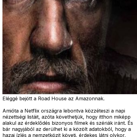
Eléggé bejött a Road House az Amazonnak.
Amióta a Netflix országra lebontva közzéteszi a napi
nézettségi listáit, azóta követhetjük, hogy itthon miképp
alakul az érdeklődés bizonyos filmek és szériák iránt. És
bár nagyjából az derülhet ki a közölt adatokból, hogy a
hazai ízlés a nemzetközit követi, érdekes látni olykor,