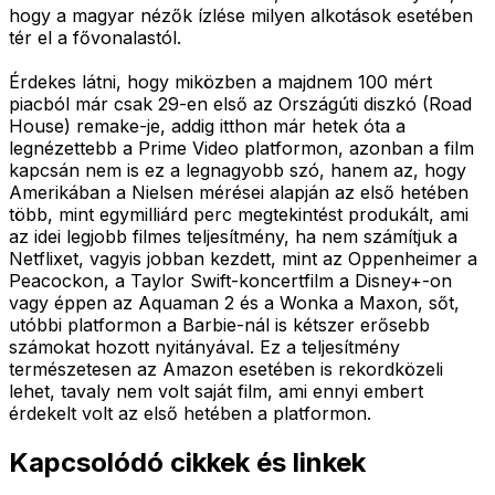
hogy a magyar nézők ízlése milyen alkotások esetében
tér el a fővonalastól.
Érdekes látni, hogy miközben a majdnem 100 mért
piacból már csak 29-en első az Országúti diszkó (Road
House) remake-je, addig itthon már hetek óta a
legnézettebb a Prime Video platformon, azonban a film
kapcsán nem is ez a legnagyobb szó, hanem az, hogy
Amerikában a Nielsen mérései alapján az első hetében
több, mint egymilliárd perc megtekintést produkált, ami
az idei legjobb filmes teljesítmény, ha nem számítjuk a
Netflixet, vagyis jobban kezdett, mint az Oppenheimer a
Peacockon, a Taylor Swift-koncertfilm a Disney+-on
vagy éppen az Aquaman 2 és a Wonka a Maxon, sőt,
utóbbi platformon a Barbie-nál is kétszer erősebb
számokat hozott nyitányával. Ez a teljesítmény
természetesen az Amazon esetében is rekordközeli
lehet, tavaly nem volt saját film, ami ennyi embert
érdekelt volt az első hetében a platformon.
Kapcsolódó cikkek és linkek