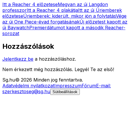
Itt a Reacher 4 előzetese
Megvan az új Langdon
professzor
Itt a Reacher 4 plakátja
Itt az új Úriemberek
előzetese
Úriemberek: kiderült, mikor jön a folytatás
Vége
az új One Piece-évad forgatásának
Új előzetest kapott az
új Baywatch
Premierdátumot kapott a második Reacher-
sorozat
Hozzászólások
Jelentkezz be
a hozzászóláshoz.
Nem érkezett még hozzászólás. Legyél Te az első!
Sg
.hu
©
2026
Minden jog fenntartva.
Adatvédelmi nyilatkozat
Impresszum
Fórum
E-mail:
szerkesztoseg@sg.hu
Sütibeállítások