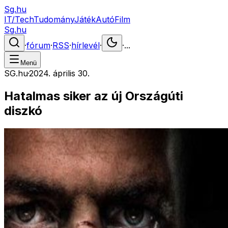
Sg.hu
IT/Tech
Tudomány
Játék
Autó
Film
Sg.hu
·
fórum
·
RSS
·
hírlevél
·
·
...
Menü
SG.hu
·
2024. április 30.
Hatalmas siker az új Országúti
diszkó