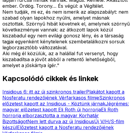
ember. Ördög. Torony… És végül: a Végítélet.
Nem tudják, mi ez, és nem ismerik az alapszabályt: nem
szabad olyan lapokhoz nyúlni, amelyet másnak
osztottak. Szörnyű hibát követnek el, amelynek szörnyű
következményei vannak: az átkozott lapok közül
kiszabadul egy nem evilági gonosz lény, és a társaság
tagjai egyenként kénytelenek szembetalálkozni sorsuk
legborzasztóbb változatával.
Aki még él közülük, az a halállal fut versenyt, hogy
kiszabadítsa a jövőt abból a rettentő lehetőségből,
amelyet a jóskártya ígér
."
Kapcsolódó cikkek és linkek
Insidious 6: itt az új szinkronos trailer
Plakátot kapott a
Nosferatu rendezőjének Vérfarkasos filmje
Szinkronos
előzetest kapott az Insidious - Köztünk járnak
Jégrémes:
magyar előzetest kapott Eli Roth új horrorja
Eli Roth
horrorja elborzasztotta a magyar Korhatár
Bizottságot
Nem lett durva az új Insidious
Új V/H/S-film
készül
Előzetest kapott a Nosferatu rendezőjének