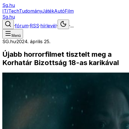
Sg.hu
IT/Tech
Tudomány
Játék
Autó
Film
Sg.hu
·
fórum
·
RSS
·
hírlevél
·
·
...
Menü
SG.hu
·
2024. április 25.
Újabb horrorfilmet tisztelt meg a
Korhatár Bizottság 18-as karikával