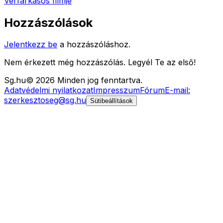
Vérfarkasos filmje
Hozzászólások
Jelentkezz be
a hozzászóláshoz.
Nem érkezett még hozzászólás. Legyél Te az első!
Sg
.hu
©
2026
Minden jog fenntartva.
Adatvédelmi nyilatkozat
Impresszum
Fórum
E-mail:
szerkesztoseg@sg.hu
Sütibeállítások