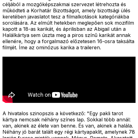
céljából a mozgóképszakmai szervezet létrehozta és
működteti a Korhatár Bizottságot, amely bizottsági ülés
keretében javaslatot tesz a filmalkotások kategóriákba
sorolására. Az elmúlt hetekben meglepően sok mozifilm
kapott a 18-as karikát, és áprilisban az Abigail után a
Halálkártya sem úszta meg a piros színű karikát annak
ellenére, hogy a forgalmazó előzetesen 16-osra taksálta
filmjét. Íme az ominózus karika a traileren.
A hivatalos szinopszis a következő: "
Egy pakli tarot
kártya nemcsak néhány színes lap. Sokkal több annál:
van, akinek az élete van benne. És van, akinek a halála.
Néhány jó barát talált egy régi kártyapaklit, amelynek 78
lapján furcsa minták vannak. Mágus. Remete. Akasztott