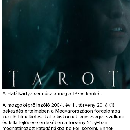
A Halálkártya sem úszta meg a 18-as karikát.
A mozgóképről szóló 2004. évi II. törvény 20. § (1)
bekezdés értelmében a Magyarországon forgalomba
kerülő filmalkotásokat a kiskorúak egészséges szellemi
és lelki fejlődése érdekében a törvény 21. §-ban
meghatározott kategóriákba be kell sorolni. Ennek