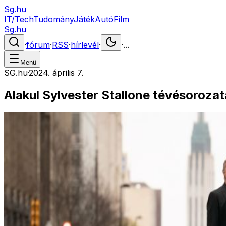
Sg.hu
IT/Tech
Tudomány
Játék
Autó
Film
Sg.hu
·
fórum
·
RSS
·
hírlevél
·
·
...
Menü
SG.hu
·
2024. április 7.
Alakul Sylvester Stallone tévésorozat