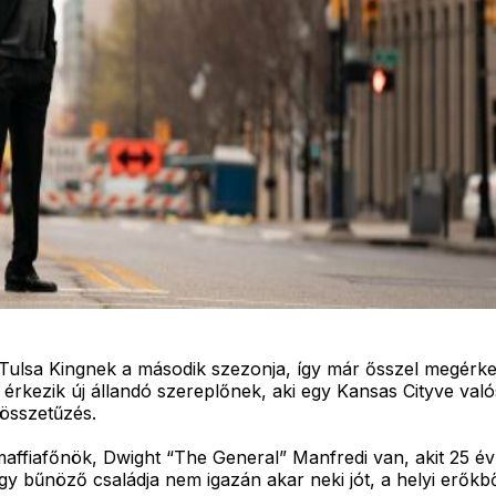
Tulsa Kingnek a második szezonja, így már ősszel megérk
ezik új állandó szereplőnek, aki egy Kansas Cityve valósi m
 összetűzés.
ffiafőnök, Dwight “The General” Manfredi van, akit 25 év
gy bűnöző családja nem igazán akar neki jót, a helyi erőkb