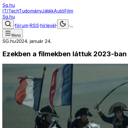
Sg.hu
IT/Tech
Tudomány
Játék
Autó
Film
Sg.hu
·
fórum
·
RSS
·
hírlevél
·
·
...
Menü
SG.hu
·
2024. január 24.
Ezekben a filmekben láttuk 2023-ban a