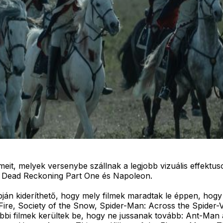
meit, melyek versenybe szállnak a legjobb vizuális effektus
 – Dead Reckoning Part One és Napoleon.
lapján kideríthető, hogy mely filmek maradtak le éppen, hog
Fire, Society of the Snow, Spider-Man: Across the Spider-V
további filmek kerültek be, hogy ne jussanak tovább: Ant-