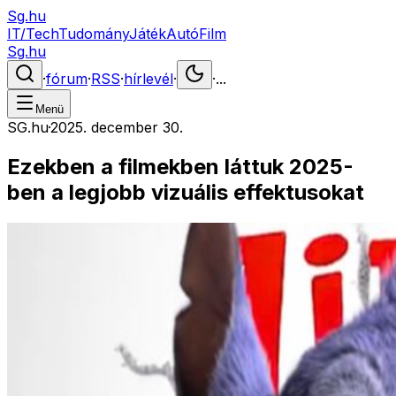
Sg.hu
IT/Tech
Tudomány
Játék
Autó
Film
Sg.hu
·
fórum
·
RSS
·
hírlevél
·
·
...
Menü
SG.hu
·
2025. december 30.
Ezekben a filmekben láttuk 2025-
ben a legjobb vizuális effektusokat