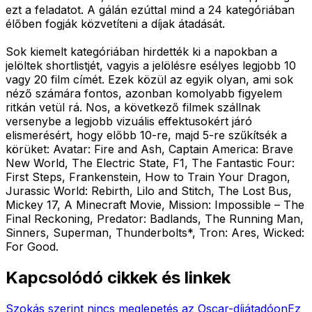
ezt a feladatot. A gálán ezúttal mind a 24 kategóriában
élőben fogják közvetíteni a díjak átadását.
Sok kiemelt kategóriában hirdették ki a napokban a
jelöltek shortlistjét, vagyis a jelölésre esélyes legjobb 10
vagy 20 film címét. Ezek közül az egyik olyan, ami sok
néző számára fontos, azonban komolyabb figyelem
ritkán vetül rá. Nos, a következő filmek szállnak
versenybe a legjobb vizuális effektusokért járó
elismerésért, hogy előbb 10-re, majd 5-re szűkítsék a
körüket: Avatar: Fire and Ash, Captain America: Brave
New World, The Electric State, F1, The Fantastic Four:
First Steps, Frankenstein, How to Train Your Dragon,
Jurassic World: Rebirth, Lilo and Stitch, The Lost Bus,
Mickey 17, A Minecraft Movie, Mission: Impossible – The
Final Reckoning, Predator: Badlands, The Running Man,
Sinners, Superman, Thunderbolts*, Tron: Ares, Wicked:
For Good.
Kapcsolódó cikkek és linkek
Szokás szerint nincs meglepetés az Oscar-díjátadóon
Ez