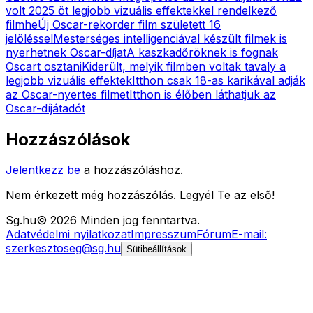
volt 2025 öt legjobb vizuális effektekkel rendelkező
filmhe
Új Oscar-rekorder film született 16
jelöléssel
Mesterséges intelligenciával készült filmek is
nyerhetnek Oscar-díjat
A kaszkadőröknek is fognak
Oscart osztani
Kiderült, melyik filmben voltak tavaly a
legjobb vizuális effektek
Itthon csak 18-as karikával adják
az Oscar-nyertes filmet
Itthon is élőben láthatjuk az
Oscar-díjátadót
Hozzászólások
Jelentkezz be
a hozzászóláshoz.
Nem érkezett még hozzászólás. Legyél Te az első!
Sg
.hu
©
2026
Minden jog fenntartva.
Adatvédelmi nyilatkozat
Impresszum
Fórum
E-mail:
szerkesztoseg@sg.hu
Sütibeállítások