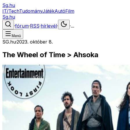
Sg.hu
IT/Tech
Tudomány
Játék
Autó
Film
Sg.hu
·
fórum
·
RSS
·
hírlevél
·
·
...
Menü
SG.hu
·
2023. október 8.
The Wheel of Time > Ahsoka