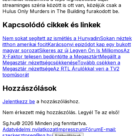
streaminges széria között is ott van, közéjük csak a
Hulus Only Murders in The Building furakodott be.
Kapcsolódó cikkek és linkek
Nem sokat segített az ismétlés a Hunyadin
Sokan néztek
itthon amerikai focit
Karácsonyi epizódot kap egy bukott
magyar sorozat
Sikeres az új Legyen Ön Is Milliomos
Az
X-Faktor teljesen bedöntötte a Megasztárt
Megállt a
Megasztár nézettségcsökkenése
Tovább csökken a
Megasztár nézettsége
Az RTL Árulókkal veri a TV2
topműsorát
Hozzászólások
Jelentkezz be
a hozzászóláshoz.
Nem érkezett még hozzászólás. Legyél Te az első!
Sg
.hu
©
2026
Minden jog fenntartva.
Adatvédelmi nyilatkozat
Impresszum
Fórum
E-mail:
szerkesztoseg@sg.hu
Sütibeállítások