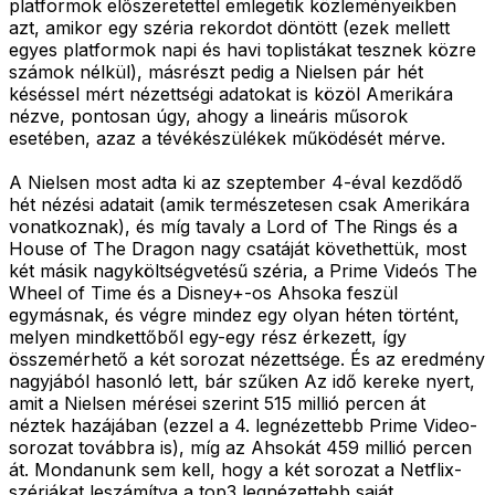
platformok előszeretettel emlegetik közleményeikben
azt, amikor egy széria rekordot döntött (ezek mellett
egyes platformok napi és havi toplistákat tesznek közre
számok nélkül), másrészt pedig a Nielsen pár hét
késéssel mért nézettségi adatokat is közöl Amerikára
nézve, pontosan úgy, ahogy a lineáris műsorok
esetében, azaz a tévékészülékek működését mérve.
A Nielsen most adta ki az szeptember 4-éval kezdődő
hét nézési adatait (amik természetesen csak Amerikára
vonatkoznak), és míg tavaly a Lord of The Rings és a
House of The Dragon nagy csatáját követhettük, most
két másik nagyköltségvetésű széria, a Prime Videós The
Wheel of Time és a Disney+-os Ahsoka feszül
egymásnak, és végre mindez egy olyan héten történt,
melyen mindkettőből egy-egy rész érkezett, így
összemérhető a két sorozat nézettsége. És az eredmény
nagyjából hasonló lett, bár szűken Az idő kereke nyert,
amit a Nielsen mérései szerint 515 millió percen át
néztek hazájában (ezzel a 4. legnézettebb Prime Video-
sorozat továbbra is), míg az Ahsokát 459 millió percen
át. Mondanunk sem kell, hogy a két sorozat a Netflix-
szériákat leszámítva a top3 legnézettebb saját