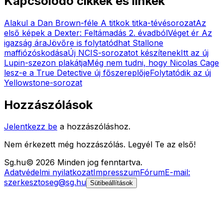
Kapcsolódó cikkek és linkek
Alakul a Dan Brown-féle A titkok titka-tévésorozat
Az
első képek a Dexter: Feltámadás 2. évadból
Véget ér Az
igazság ára
Jövőre is folytatódhat Stallone
maffiózóskodása
Új NCIS-sorozatot készítenek
Itt az új
Lupin-szezon plakátja
Még nem tudni, hogy Nicolas Cage
lesz-e a True Detective új főszereplője
Folytatódik az új
Yellowstone-sorozat
Hozzászólások
Jelentkezz be
a hozzászóláshoz.
Nem érkezett még hozzászólás. Legyél Te az első!
Sg
.hu
©
2026
Minden jog fenntartva.
Adatvédelmi nyilatkozat
Impresszum
Fórum
E-mail:
szerkesztoseg@sg.hu
Sütibeállítások