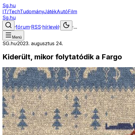
Sg.hu
IT/Tech
Tudomány
Játék
Autó
Film
Sg.hu
·
fórum
·
RSS
·
hírlevél
·
·
...
Menü
SG.hu
·
2023. augusztus 24.
Kiderült, mikor folytatódik a Fargo