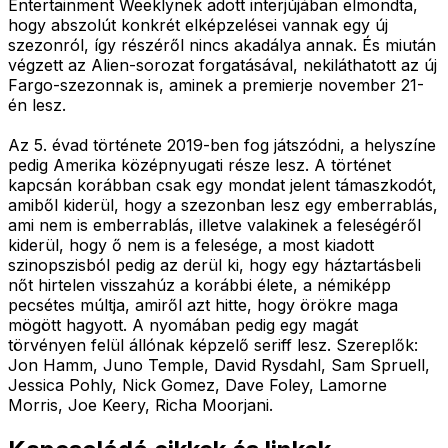
Entertainment Weeklynek adott interjújában elmondta,
hogy abszolút konkrét elképzelései vannak egy új
szezonról, így részéről nincs akadálya annak. És miután
végzett az Alien-sorozat forgatásával, nekiláthatott az új
Fargo-szezonnak is, aminek a premierje november 21-
én lesz.
Az 5. évad története 2019-ben fog játszódni, a helyszíne
pedig Amerika középnyugati része lesz. A történet
kapcsán korábban csak egy mondat jelent támaszkodót,
amiből kiderül, hogy a szezonban lesz egy emberrablás,
ami nem is emberrablás, illetve valakinek a feleségéről
kiderül, hogy ő nem is a felesége, a most kiadott
szinopszisból pedig az derül ki, hogy egy háztartásbeli
nőt hirtelen visszahúz a korábbi élete, a némiképp
pecsétes múltja, amiről azt hitte, hogy örökre maga
mögött hagyott. A nyomában pedig egy magát
törvényen felül állónak képzelő seriff lesz. Szereplők:
Jon Hamm, Juno Temple, David Rysdahl, Sam Spruell,
Jessica Pohly, Nick Gomez, Dave Foley, Lamorne
Morris, Joe Keery, Richa Moorjani.