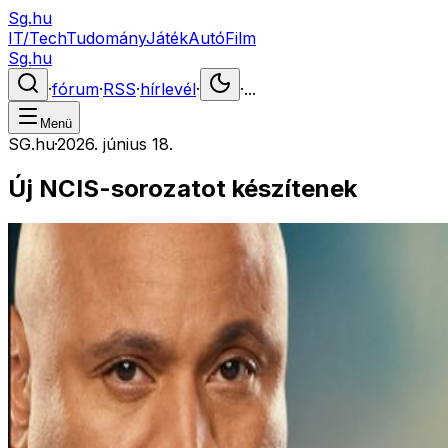
Sg.hu
IT/Tech
Tudomány
Játék
Autó
Film
Sg.hu
·
fórum
·
RSS
·
hírlevél
·
·
...
Menü
SG.hu
·
2026. június 18.
Új NCIS-sorozatot készítenek