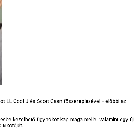
t LL Cool J és Scott Caan főszereplésével - előbbi az
vésbé kezelhető ügynököt kap maga mellé, valamint egy új
 kikötőjét.