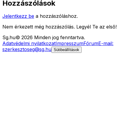
Hozzászólások
Jelentkezz be
a hozzászóláshoz.
Nem érkezett még hozzászólás. Legyél Te az első!
Sg
.hu
©
2026
Minden jog fenntartva.
Adatvédelmi nyilatkozat
Impresszum
Fórum
E-mail:
szerkesztoseg@sg.hu
Sütibeállítások