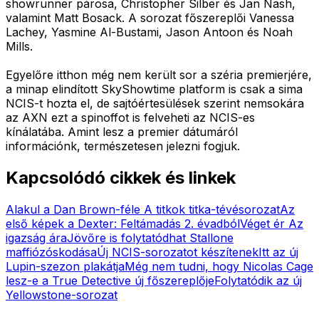
showrunner párosa, Christopher Silber és Jan Nash,
valamint Matt Bosack. A sorozat főszereplői Vanessa
Lachey, Yasmine Al-Bustami, Jason Antoon és Noah
Mills.
Egyelőre itthon még nem került sor a széria premierjére,
a minap elindított SkyShowtime platform is csak a sima
NCIS-t hozta el, de sajtóértesülések szerint nemsokára
az AXN ezt a spinoffot is felveheti az NCIS-es
kínálatába. Amint lesz a premier dátumáról
információnk, természetesen jelezni fogjuk.
Kapcsolódó cikkek és linkek
Alakul a Dan Brown-féle A titkok titka-tévésorozat
Az
első képek a Dexter: Feltámadás 2. évadból
Véget ér Az
igazság ára
Jövőre is folytatódhat Stallone
maffiózóskodása
Új NCIS-sorozatot készítenek
Itt az új
Lupin-szezon plakátja
Még nem tudni, hogy Nicolas Cage
lesz-e a True Detective új főszereplője
Folytatódik az új
Yellowstone-sorozat