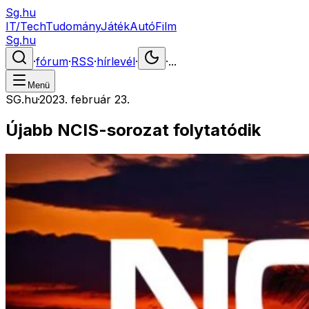
Sg.hu
IT/Tech
Tudomány
Játék
Autó
Film
Sg.hu
·
fórum
·
RSS
·
hírlevél
·
·
...
Menü
SG.hu
·
2023. február 23.
Újabb NCIS-sorozat folytatódik