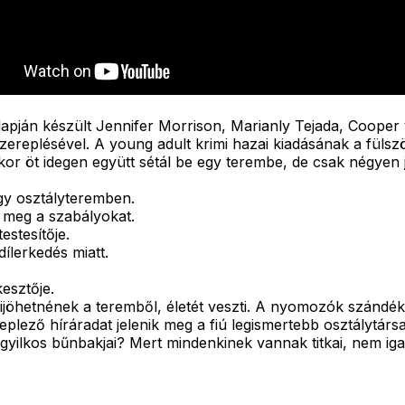
apján készült Jennifer Morrison, Marianly Tejada, Cooper
ereplésével. A young adult krimi hazai kiadásának a fülsz
kor öt idegen együtt sétál be egy terembe, de csak négyen 
egy osztályteremben.
 meg a szabályokat.
estesítője.
ílerkedés miatt.
esztője.
ijöhetnének a teremből, életét veszti. A nyomozók szándéko
ező híráradat jelenik meg a fiú legismertebb osztálytársai
 gyilkos bűnbakjai? Mert mindenkinek vannak titkai, nem ig