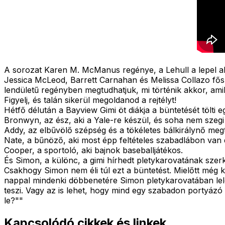
A sorozat Karen M. McManus regénye, a Lehull a lepel al
Jessica McLeod, Barrett Carnahan és Melissa Collazo fősz
lendületű regényben megtudhatjuk, mi történik akkor, ami
Figyelj, és talán sikerül megoldanod a rejtélyt!
Hétfő délután a Bayview Gimi öt diákja a büntetését tölti 
Bronwyn, az ész, aki a Yale-re készül, és soha nem szegi
Addy, az elbűvölő szépség és a tökéletes bálkirálynő megt
Nate, a bűnöző, aki most épp feltételes szabadlábon van d
Cooper, a sportoló, aki bajnok baseballjátékos.
És Simon, a különc, a gimi hírhedt pletykarovatának szerk
Csakhogy Simon nem éli túl ezt a büntetést. Mielőtt még k
nappal mindenki döbbenetére Simon pletykarovatában lelepl
teszi. Vagy az is lehet, hogy mind egy szabadon portyázó
le?"
"
Kapcsolódó cikkek és linkek