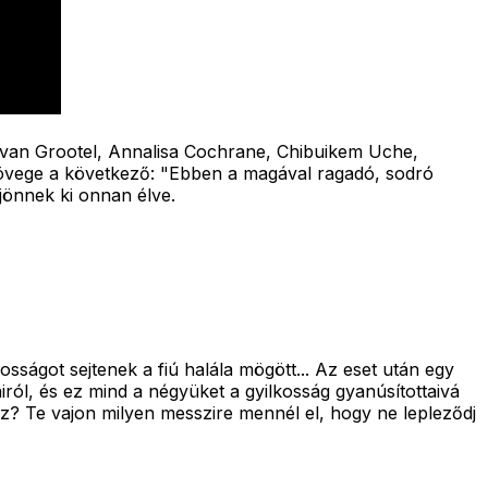
 van Grootel, Annalisa Cochrane, Chibuikem Uche,
övege a következő: "
Ebben a magával ragadó, sodró
jönnek ki onnan élve.
sságot sejtenek a fiú halála mögött... Az eset után egy
ról, és ez mind a négyüket a gyilkosság gyanúsítottaivá
az? Te vajon milyen messzire mennél el, hogy ne lepleződj