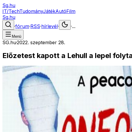
Sg.hu
IT/Tech
Tudomány
Játék
Autó
Film
Sg.hu
·
fórum
·
RSS
·
hírlevél
·
·
...
Menü
SG.hu
·
2022. szeptember 28.
Előzetest kapott a Lehull a lepel folyt