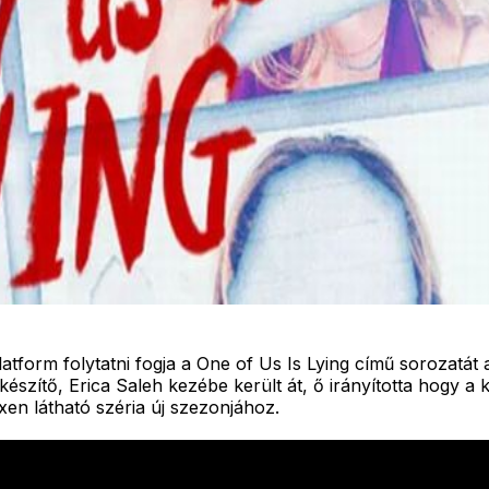
atform folytatni fogja a One of Us Is Lying című sorozatát 
észítő, Erica Saleh kezébe került át, ő irányította hogy a 
ixen látható széria új szezonjához.