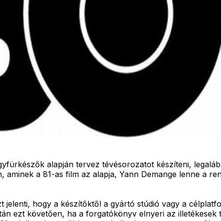
rkészők alapján tervez tévésorozatot készíteni, legalábbis
n, aminek a 81-as film az alapja, Yann Demange lenne a r
zt jelenti, hogy a készítőktől a gyártó stúdió vagy a célpla
ezt követően, ha a forgatókönyv elnyeri az illetékesek tet