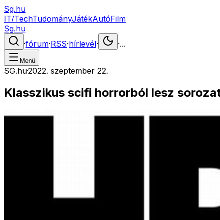
Sg.hu
IT/Tech
Tudomány
Játék
Autó
Film
Sg.hu
·
fórum
·
RSS
·
hírlevél
·
·
...
Menü
SG.hu
·
2022. szeptember 22.
Klasszikus scifi horrorból lesz soroza