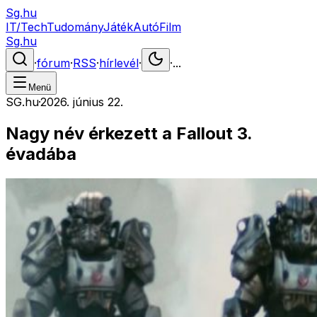
Sg.hu
IT/Tech
Tudomány
Játék
Autó
Film
Sg.hu
·
fórum
·
RSS
·
hírlevél
·
·
...
Menü
SG.hu
·
2026. június 22.
Nagy név érkezett a Fallout 3.
évadába