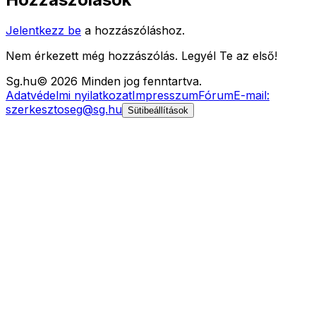
Jelentkezz be
a hozzászóláshoz.
Nem érkezett még hozzászólás. Legyél Te az első!
Sg
.hu
©
2026
Minden jog fenntartva.
Adatvédelmi nyilatkozat
Impresszum
Fórum
E-mail:
szerkesztoseg@sg.hu
Sütibeállítások