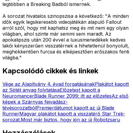
legtöbben a Breaking Badból ismernek.
A sorozat hivatalos szinopszisa a következő: "
A minden
idők egyik legsikeresebb videojátékán alapuló Fallout
arról szól, hogy mit kaphatsz meg és mit nem egy olyan
világban, ahol szinte már semmi sem maradt. Az
apokalipszis után 200 évvel a luxusmenedékek kedves
lakói kényszerűen visszatérnek a hihetetlenül bonyolult,
meghökkentően furcsa és elképesztően erőszakos fenti
világba.
"
Kapcsolódó cikkek és linkek
Vége az Alapítvány 4. évad forgatásának
Plakátot kapott
az Sötét anyag folytatása
Előzetest kapott a
Neuromancer
Blade Runner 2099: itt az előzetes
Az első
képek a Szárnyas fejvadász-
tévésorozatból
Premierdátumot kapott az új Blade
Runner
Magyar plakátot kapott a visszatérő Star Trek-
sorozat.
Most már biztos, hogy jön az új Robotzsaru
Hozzászólások