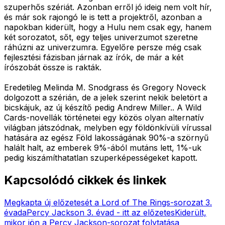
szuperhős szériát. Azonban erről jó ideig nem volt hír,
és már sok rajongó le is tett a projektről, azonban a
napokban kiderült, hogy a Hulu nem csak egy, hanem
két sorozatot, sőt, egy teljes univerzumot szeretne
ráhúzni az univerzumra. Egyelőre persze még csak
fejlesztési fázisban járnak az írók, de már a két
írószobát össze is rakták.
Eredetileg Melinda M. Snodgrass és Gregory Noveck
dolgozott a szérián, de a jelek szerint nekik beletört a
bicskájuk, az új készítő pedig Andrew Miller.. A Wild
Cards-novellák történetei egy közös olyan alternatív
világban játszódnak, melyben egy földönkívüli vírussal
hatására az egész Föld lakosságának 90%-a szörnyű
halált halt, az emberek 9%-ából mutáns lett, 1%-uk
pedig kiszámíthatatlan szuperképességeket kapott.
Kapcsolódó cikkek és linkek
Megkapta új előzetesét a Lord of The Rings-sorozat 3.
évada
Percy Jackson 3. évad - itt az előzetes
Kiderült,
mikor jön a Percy Jackson-sorozat folytatása