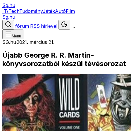
Sg.hu
IT/Tech
Tudomány
Játék
Autó
Film
Sg.hu
·
fórum
·
RSS
·
hírlevél
·
·
...
Menü
SG.hu
·
2021. március 21.
Újabb George R. R. Martin-
könyvsorozatból készül tévésorozat