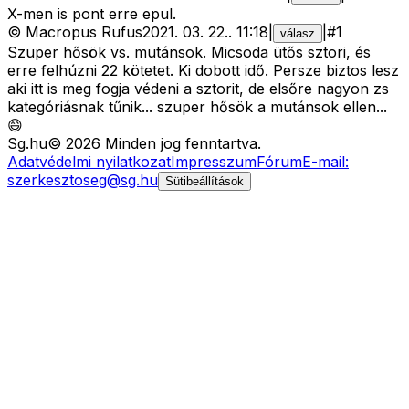
X-men is pont erre epul.
©
Macropus Rufus
2021. 03. 22.
.
11:18
|
|
#
1
válasz
Szuper hősök vs. mutánsok. Micsoda ütős sztori, és
erre felhúzni 22 kötetet. Ki dobott idő. Persze biztos lesz
aki itt is meg fogja védeni a sztorit, de elsőre nagyon zs
kategóriásnak tűnik... szuper hősök a mutánsok ellen...
😄
Sg
.hu
©
2026
Minden jog fenntartva.
Adatvédelmi nyilatkozat
Impresszum
Fórum
E-mail:
szerkesztoseg@sg.hu
Sütibeállítások