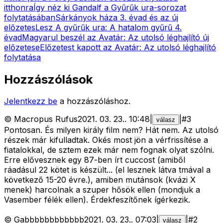
itthonra
Így néz ki Gandalf a Gyűrűk ura-sorozat
folytatásában
Sárkányok háza 3. évad és az új
előzetes
Lesz A gyűrűk ura: A hatalom gyűrű 4.
évad
Magyarul beszél az Avatár: Az utolsó léghajlító új
előzetese
Előzetest kapott az Avatár: Az utolsó léghajlító
folytatása
Hozzászólások
Jelentkezz be
a hozzászóláshoz.
©
Macropus Rufus
2021. 03. 23.
.
10:48
|
|
#
3
válasz
Pontosan. És milyen király film nem? Hát nem. Az utolsó
részek már kifulladtak. Okés most jön a vérfrissítése a
fiatalokkal, de sztem ezek már nem fognak olyat szólni.
Erre elővesznek egy 87-ben írt cuccost (amiből
ráadásul 22 kötet is készült... (el lesznek látva tmával a
következő 15-20 évre.), amiben mutánsok (kvázi X
menek) harcolnak a szuper hősök ellen (mondjuk a
Vasember félék ellen). Érdekfeszítőnek ígérkezik.
©
Gabbbbbbbbbbbb
2021. 03. 23.
.
07:03
|
|
#
2
válasz