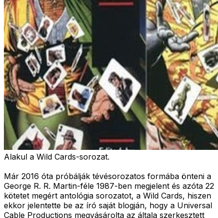
Alakul a Wild Cards-sorozat.
Már 2016 óta próbálják tévésorozatos formába önteni a
George R. R. Martin-féle 1987-ben megjelent és azóta 22
kötetet megért antológia sorozatot, a Wild Cards, hiszen
ekkor jelentette be az író saját blogján, hogy a Universal
Cable Productions megvásárolta az általa szerkesztett