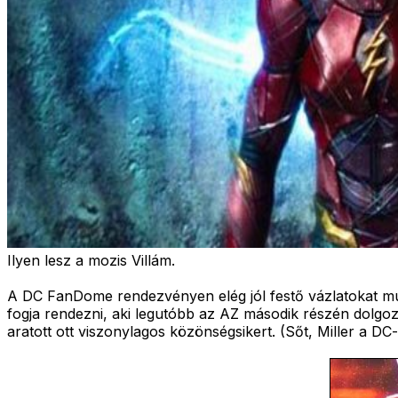
Ilyen lesz a mozis Villám.
A DC FanDome rendezvényen elég jól festő vázlatokat mut
fogja rendezni, aki legutóbb az AZ második részén dolgozo
aratott ott viszonylagos közönségsikert. (Sőt, Miller a DC