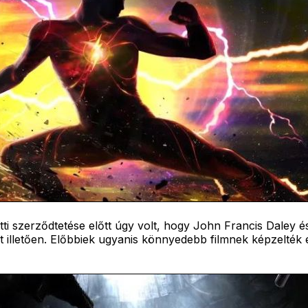
ti szerződtetése előtt úgy volt, hogy John Francis Daley é
t illetően. Előbbiek ugyanis könnyedebb filmnek képzelték e