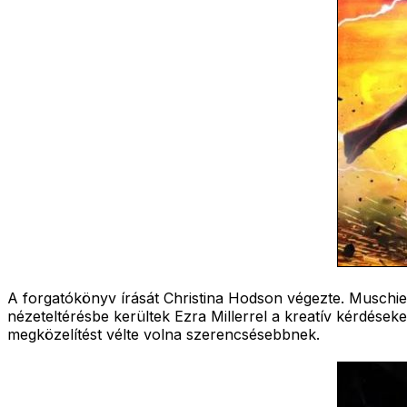
A forgatókönyv írását Christina Hodson végezte. Muschiet
nézeteltérésbe kerültek Ezra Millerrel a kreatív kérdéseke
megközelítést vélte volna szerencsésebbnek.