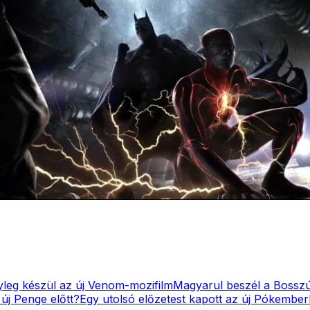
leg készül az új Venom-mozifilm
Magyarul beszél a Bosszú
új Penge előtt?
Egy utolsó előzetest kapott az új Pókember