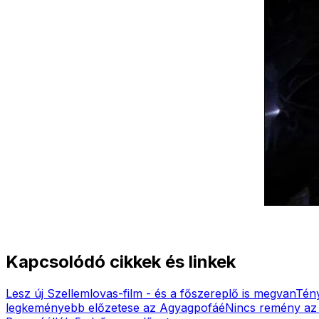
Kapcsolódó cikkek és linkek
Lesz új Szellemlovas-film - és a főszereplő is megvan
Tény
legkeményebb előzetese az Agyagpofáé
Nincs remény az 