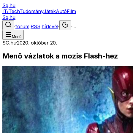
Sg.hu
IT/Tech
Tudomány
Játék
Autó
Film
Sg.hu
·
fórum
·
RSS
·
hírlevél
·
·
...
Menü
SG.hu
·
2020. október 20.
Menő vázlatok a mozis Flash-hez