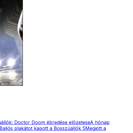
állók: Doctor Doom ébredése előzetese
A hónap
Baljós plakátot kapott a Bosszúállók 5
Megjött a