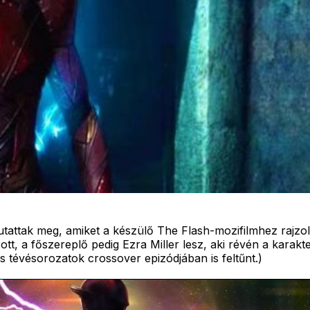
attak meg, amiket a készülő The Flash-mozifilmhez rajzolt
tt, a főszereplő pedig Ezra Miller lesz, aki révén a karak
-s tévésorozatok crossover epizódjában is feltűnt.)