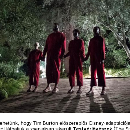
lehetünk, hogy Tim Burton élőszereplős Disney-adaptációj
láthatjuk a zseniálisan sikerült
Testvérlövészek
(The Si