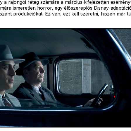
 a rajongói réteg számára a március kifejezetten eseményt
mára ismeretlen horror, egy élőszereplős Disney-adaptáció,
zánt produkciókat. Ez van, ezt kell szeretni, hiszen már t