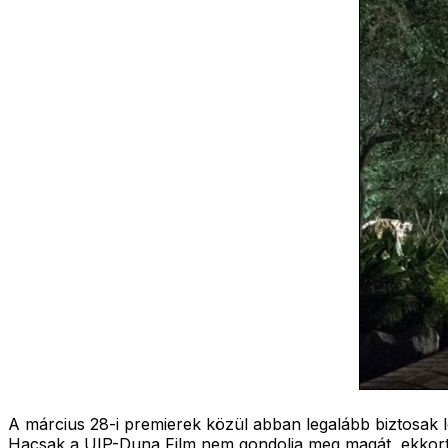
A március 28-i premierek közül abban legalább biztosak 
Hacsak a UIP-Duna Film nem gondolja meg magát, ekkortól 