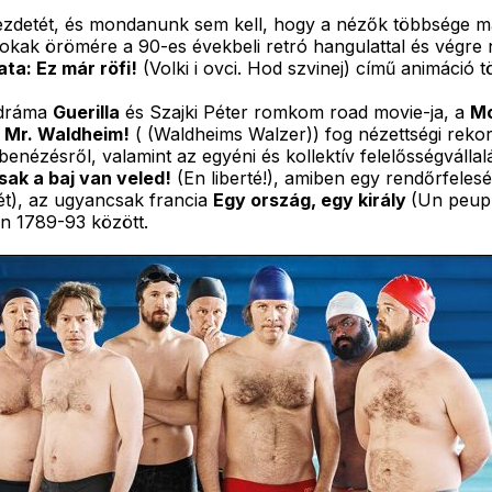
ezdetét, és mondanunk sem kell, hogy a nézők többsége má
okak örömére a 90-es évekbeli retró hangulattal és végre n
ata: Ez már röfi!
(Volki i ovci. Hod szvinej) című animáció 
i dráma
Guerilla
és Szajki Péter romkom road movie-ja, a
Mo
, Mr. Waldheim!
( (Waldheims Walzer)) fog nézettségi rekor
benézésről, valamint az egyéni és kollektív felelősségvállal
sak a baj van veled!
(En liberté!), amiben egy rendőrfeleség
etét), az ugyancsak francia
Egy ország, egy király
(Un peupl
n 1789-93 között.