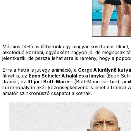
Március 14-től is láthatunk egy magyar kosztümös filmet,
alkotóduó korábbi, egyébként nagyon jó, de mégiscsak té
jelentkezik, de persze lehet arra is remény, hogy a pop
Erre a hétre is jut egy animáció, a
Corgi: A királynő kutyá
filmet is, az
Egon Schiele: A halál és a lányka
(Egon Schie
drámát, az
Itt járt Britt-Marie
-t (Britt-Marie var här), a
surranópályán akár közönségkedvenc is lehet a francia A
amatőr szinkronúszó csapatot alkotnak.