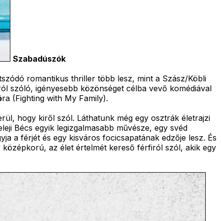
Szabadúszók
átszódó romantikus thriller több lesz, mint a Szász/Köbli
ról szóló, igényesebb közönséget célba vevő komédiával
ó
ra (Fighting with My Family).
rül, hogy kiről szól. Láthatunk még egy osztrák életrajzi
leji Bécs egyik legizgalmasabb művésze, egy svéd
ja a férjét és egy kisváros focicsapatának edzője lesz. És
 középkorú, az élet értelmét kereső férfiról szól, akik egy