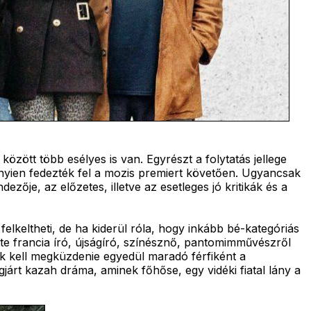
özött több esélyes is van. Egyrészt a folytatás jellege
nnyien fedezték fel a mozis premiert követően. Ugyancsak
ője, az előzetes, illetve az esetleges jó kritikák és a
 felkeltheti, de ha kiderül róla, hogy inkább bé-kategóriás
tte francia író, újságíró, színésznő, pantomimművészről
k kell megküzdenie egyedül maradó férfiként a
járt kazah dráma, aminek főhőse, egy vidéki fiatal lány a