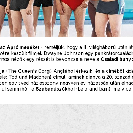
 az
Apró mesék
et - reméljük, hogy a II. világháború után j
vére készült filmjei. Dwayne Johnson egy pankrátorcsalád
cornos nézők egy részét is bevonzza a neve a
Családi buny
ja
(The Queen's Corgi) Angliából érkezik, és a címéből kide
le: Tod und Mädchen) címűt, aminek alanya a 20. század e
miben egy svéd háziasszony negyven év házasság után elhagy
lul semmiből, a
Szabadúszók
ból (Le grand bain), mely pár