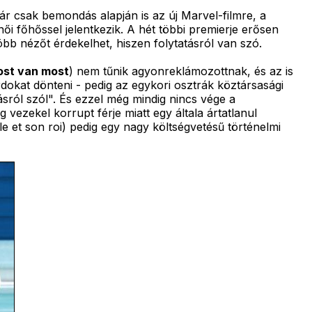
r csak bemondás alapján is az új Marvel-filmre, a
ői főhőssel jelentkezik. A hét többi premierje erősen
több nézőt érdekelhet, hiszen folytatásról van szó.
st van most
) nem tűnik agyonreklámozottnak, és az is
dokat dönteni - pedig az egykori osztrák köztársasági
ásról szól". És ezzel még mindig nincs vége a
 vezekel korrupt férje miatt egy általa ártatlanul
e et son roi) pedig egy nagy költségvetésű történelmi