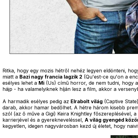
Ritka, hogy egy mozis hétről nehéz legyen eldönteni, hogy 
miatt a
Bazi nagy francia lagzik 2
(Qu'est-ce qu'on a enco
esélyes lehet a
Mi
(Us) című horror, de nem tudni, hogy a h
hájp - ha valamelyiknek híján lesz a film, akkor a versenybő
A harmadik esélyes pedig az
Elrabolt világ
(Captive State)
darab, akkor hamar bedőlhet. A hétre három kisebb premie
szól (az ő műve a Gigi) Keira Knightley főszereplésével, 
karrierjével és a gyerekneveléssel,
A világ gyengéd köz
kegyetlen, idegen nagyvárosban kezd új életet, hogy naivi