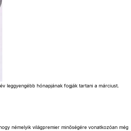
év leggyengébb hónapjának fogják tartani a márciust.
, hogy némelyik világpremier minőségére vonatkozóan még