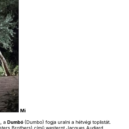
Mi
a, a
Dumbó
(Dumbo) fogja uralni a hétvégi toplistát.
sters Brothers) című westernt Jacques Audiard