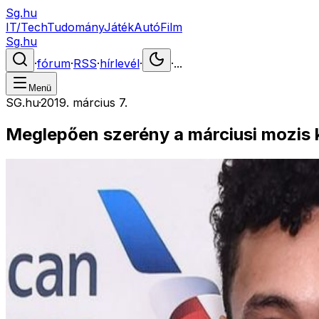
Sg.hu
IT/Tech
Tudomány
Játék
Autó
Film
Sg.hu
·
fórum
·
RSS
·
hírlevél
·
·
...
Menü
SG.hu
·
2019. március 7.
Meglepően szerény a márciusi mozis k