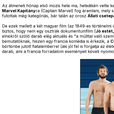
Az átmeneti hónap első mozis hete ma, hetedikén vette k
Marvel Kapitány
ra (Captain Marvel) fog áramlani, mely s
futottak még-kategóriás, bár talán az orosz
Állati csetep
De ezek mellett a két magyar film (az 1849-es történelm
biztos, hogy nem egy osztrák dokumentumfilm (
Jó estét
elnökről szóló darab elég aktuális és "a múlttal való szem
bemutatóknak, hiszen egy francia komédia is érkezik, a
C
börtönbe jutott fiatalemberrel (aki jól fel is forgatja az él
darab, ami a francia forradalom eseményeit követi nyomo