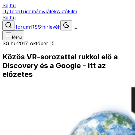
Sg.hu
IT/Tech
Tudomány
Játék
Autó
Film
Sg.hu
·
fórum
·
RSS
·
hírlevél
·
·
...
Menü
SG.hu
·
2017. október 15.
Közös VR-sorozattal rukkol elő a
Discovery és a Google - itt az
előzetes