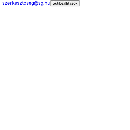
szerkesztoseg@sg.hu
Sütibeállítások