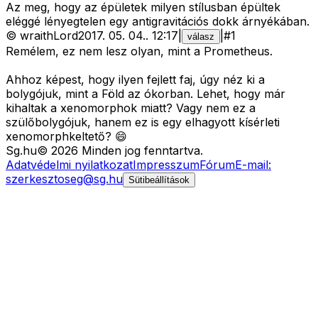
Az meg, hogy az épületek milyen stílusban épültek
eléggé lényegtelen egy antigravitációs dokk árnyékában.
©
wraithLord
2017. 05. 04.
.
12:17
|
|
#
1
válasz
Remélem, ez nem lesz olyan, mint a Prometheus.
Ahhoz képest, hogy ilyen fejlett faj, úgy néz ki a
bolygójuk, mint a Föld az ókorban. Lehet, hogy már
kihaltak a xenomorphok miatt? Vagy nem ez a
szülőbolygójuk, hanem ez is egy elhagyott kísérleti
xenomorphkeltető? 😄
Sg
.hu
©
2026
Minden jog fenntartva.
Adatvédelmi nyilatkozat
Impresszum
Fórum
E-mail:
szerkesztoseg@sg.hu
Sütibeállítások