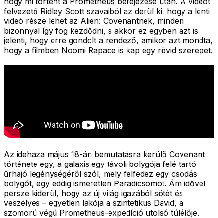
hogy mi történt a Prometheus befejezése után. A videót
felvezető Ridley Scott szavaiból az derül ki, hogy a lenti
videó része lehet az Alien: Covenantnek, minden
bizonnyal így fog kezdődni, s akkor ez egyben azt is
jelenti, hogy erre gondolt a rendező, amikor azt mondta,
hogy a filmben Noomi Rapace is kap egy rövid szerepet.
Az idehaza május 18-án bemutatásra kerülő Covenant
története egy, a galaxis egy távoli bolygója felé tartó
űrhajó legénységéről szól, mely felfedez egy csodás
bolygót, egy eddig ismeretlen Paradicsomot. Ám idővel
persze kiderül, hogy az új világ igazából sötét és
veszélyes – egyetlen lakója a szintetikus David, a
szomorú végű Prometheus-expedíció utolsó túlélője.