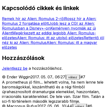
Kapcsolódó cikkek és linkek
Remek hír az Alien: Romulus 2-ről
Rossz hír a Alien:
Romulus 2 forgatása előtt
Jobb lesz a CGI az Alien:
Romulusban a Disney+-on
Keményen nyomják az új
Alient
Megérkezett az eddigi legjobb Alien: Romulus-
előzetes
Alien: Romulus: itt az utolsó előzetes
Rettentő jól
néz ki az Alien: Romulus
Alien: Romulus: itt a magyar
előzetes
Hozzászólások
Jelentkezz be
a hozzászóláshoz.
©
Ender Wiggin
2017. 05. 07.
.
06:27
|
|
#
7
válasz
A prometheus jó film... lehetett volna, ha nem lenne tele
baromságokkal, kiszámítható és a régi filmből
újrahasznosított dramaturgiai elemekkel, haszontalan,
irracionális karakterekkel. De tele van. Szar film. Talán a
sci-fi történelem második legszarabb filmje.
©
Macropus Rufus
2017. 05. 06.
.
10:44
|
|
#
6
válasz