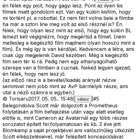
én félek egy picit, hogy gagyi lesz. Pont az ilyen kis
filmek miatt gondolom ezt. Van egy külön kisfilm, hogy
mi történt pl. a robottal. Ez nem fért volna bele a filmbe
ha már a sztori line meg volt az első résznél is? Én
félek, hogy olyan lesz mint az első, hogy egy külön BL
lemezt kell végignézni, hogy megértsd a filmet. (nem
mellesleg a kiegészítő film majdnem olyan hosszú mint a
film). És még így is van kérdőjel. Kedvencem a létra, ami
csak úgy megjelenik David kezében. Még a kiegészítő
film sem tér ki rá. Pedig nem egy elhanyagolható
szerepe van a filmben a cucnak. Neked legyen igazad,
én félek, hogy nem lesz jó.
(az előző rész is a bevétel/kiadás arányát nézve
semmivel nem jobb mint az AvP bármelyik része, ami
utal a néző számra is egyben.)
©
Torisaru
2017. 05. 05.
.
15:48
|
|
#
5
válasz
Belegondolva Scott már dolgozott a Prometheus
folytatásán a film befejezése után vagy alatt esetleg
előtte is, mint Cameron az Avatarnál egy több részes
sorozatot épített fel folyamatosan és kb. 2 éve jött
Blomkamp a saját projektjével ami valószínűleg ütközött
Scott elképzeléseivel, már felépített koncepciójával.