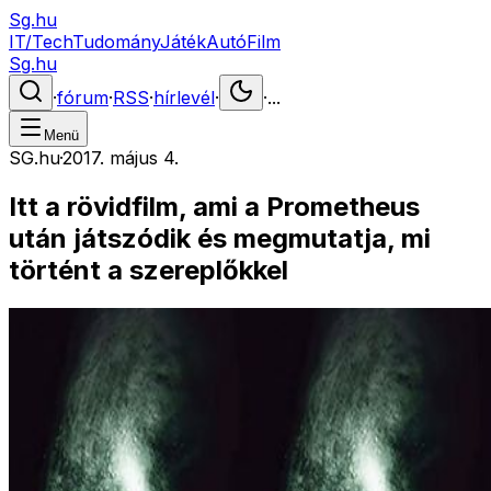
Sg.hu
IT/Tech
Tudomány
Játék
Autó
Film
Sg.hu
·
fórum
·
RSS
·
hírlevél
·
·
...
Menü
SG.hu
·
2017. május 4.
Itt a rövidfilm, ami a Prometheus
után játszódik és megmutatja, mi
történt a szereplőkkel