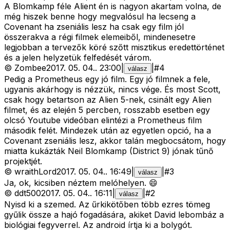
A Blomkamp féle Alient én is nagyon akartam volna, de
még hiszek benne hogy megvalósul ha lecseng a
Covenant ha zseniális lesz ha csak egy film jól
összerakva a régi filmek elemeiből, mindenesetre
legjobban a tervezők köré szőtt misztikus eredettörténet
és a jelen helyzetük felfedését várom.
©
Zombee
2017. 05. 04.
.
23:00
|
|
#
4
válasz
Pedig a Prometheus egy jó film. Egy jó filmnek a fele,
ugyanis akárhogy is nézzük, nincs vége. És most Scott,
csak hogy betartson az Alien 5-nek, csinált egy Alien
filmet, és az elején 5 percben, rosszabb esetben egy
olcsó Youtube videóban elintézi a Prometheus film
második felét. Mindezek után az egyetlen opció, ha a
Covenant zseniális lesz, akkor talán megbocsátom, hogy
miatta kukázták Neil Blomkamp (District 9) jónak tűnő
projektjét.
©
wraithLord
2017. 05. 04.
.
16:49
|
|
#
3
válasz
Ja, ok, kicsiben néztem melóhelyen. 😄
©
ddt500
2017. 05. 04.
.
16:11
|
|
#
2
válasz
Nyisd ki a szemed. Az űrkikötőben több ezres tömeg
gyűlik össze a hajó fogadására, akiket David lebombáz a
biológiai fegyverrel. Az android írtja ki a bolygót.