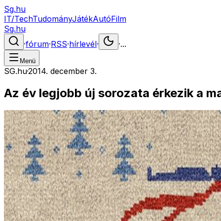
Sg.hu
IT/Tech
Tudomány
Játék
Autó
Film
Sg.hu
·
fórum
·
RSS
·
hírlevél
·
·
...
Menü
SG.hu
·
2014. december 3.
Az év legjobb új sorozata érkezik a