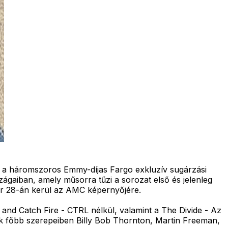
 a háromszoros Emmy-díjas Fargo exkluzív sugárzási
szágaiban, amely műsorra tűzi a sorozat első és jelenleg
nuár 28-án kerül az AMC képernyőjére.
and Catch Fire - CTRL nélkül, valamint a The Divide - Az
ának főbb szerepeiben Billy Bob Thornton, Martin Freeman,