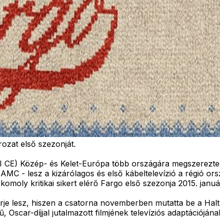
ozat első szezonját.
 CE) Közép- és Kelet-Európa több országára megszerezte
z AMC - lesz a kizárólagos és első kábeltelevízió a régió or
 komoly kritikai sikert elérő Fargo első szezonja 2015. ja
je lesz, hiszen a csatorna novemberben mutatta be a Halt 
, Oscar-díjjal jutalmazott filmjének televíziós adaptációj