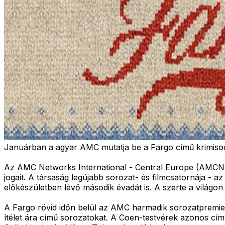
Januárban a agyar AMC mutatja be a Fargo című krimisor
Az AMC Networks International - Central Europe (AMCNI
jogait. A társaság legújabb sorozat- és filmcsatornája - a
előkészületben lévő második évadát is. A szerte a világon
A Fargo rövid időn belül az AMC harmadik sorozatpremier
ítélet ára című sorozatokat. A Coen-testvérek azonos című