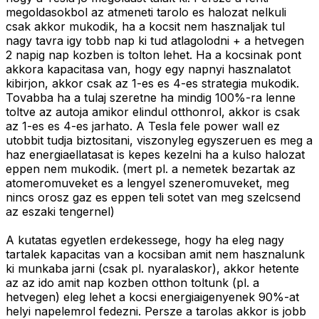
megoldasokbol az atmeneti tarolo es halozat nelkuli
csak akkor mukodik, ha a kocsit nem hasznaljak tul
nagy tavra igy tobb nap ki tud atlagolodni + a hetvegen
2 napig nap kozben is tolton lehet. Ha a kocsinak pont
akkora kapacitasa van, hogy egy napnyi hasznalatot
kibirjon, akkor csak az 1-es es 4-es strategia mukodik.
Tovabba ha a tulaj szeretne ha mindig 100%-ra lenne
toltve az autoja amikor elindul otthonrol, akkor is csak
az 1-es es 4-es jarhato. A Tesla fele power wall ez
utobbit tudja biztositani, viszonyleg egyszeruen es meg a
haz energiaellatasat is kepes kezelni ha a kulso halozat
eppen nem mukodik. (mert pl. a nemetek bezartak az
atomeromuveket es a lengyel szeneromuveket, meg
nincs orosz gaz es eppen teli sotet van meg szelcsend
az eszaki tengernel)
A kutatas egyetlen erdekessege, hogy ha eleg nagy
tartalek kapacitas van a kocsiban amit nem hasznalunk
ki munkaba jarni (csak pl. nyaralaskor), akkor hetente
az az ido amit nap kozben otthon toltunk (pl. a
hetvegen) eleg lehet a kocsi energiaigenyenek 90%-at
helyi napelemrol fedezni. Persze a tarolas akkor is jobb