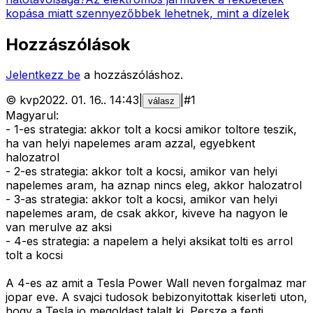
kopása miatt szennyezőbbek lehetnek, mint a dízelek
Hozzászólások
Jelentkezz be
a hozzászóláshoz.
©
kvp
2022. 01. 16.
.
14:43
|
|
#
1
válasz
Magyarul:
- 1-es strategia: akkor tolt a kocsi amikor toltore teszik,
ha van helyi napelemes aram azzal, egyebkent
halozatrol
- 2-es strategia: akkor tolt a kocsi, amikor van helyi
napelemes aram, ha aznap nincs eleg, akkor halozatrol
- 3-as strategia: akkor tolt a kocsi, amikor van helyi
napelemes aram, de csak akkor, kiveve ha nagyon le
van merulve az aksi
- 4-es strategia: a napelem a helyi aksikat tolti es arrol
tolt a kocsi
A 4-es az amit a Tesla Power Wall neven forgalmaz mar
jopar eve. A svajci tudosok bebizonyitottak kiserleti uton,
hogy a Tesla jo megoldast talalt ki. Persze a fenti