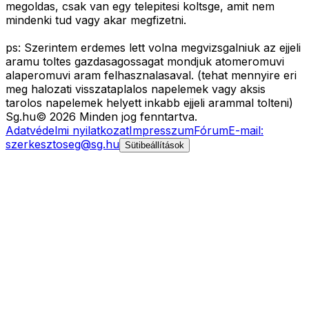
megoldas, csak van egy telepitesi koltsge, amit nem
mindenki tud vagy akar megfizetni.
ps: Szerintem erdemes lett volna megvizsgalniuk az ejjeli
aramu toltes gazdasagossagat mondjuk atomeromuvi
alaperomuvi aram felhasznalasaval. (tehat mennyire eri
meg halozati visszataplalos napelemek vagy aksis
tarolos napelemek helyett inkabb ejjeli arammal tolteni)
Sg
.hu
©
2026
Minden jog fenntartva.
Adatvédelmi nyilatkozat
Impresszum
Fórum
E-mail:
szerkesztoseg@sg.hu
Sütibeállítások