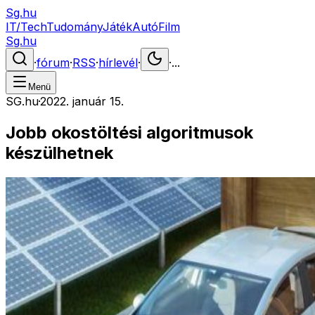
Sg.hu
IT/Tech
Tudomány
Játék
Autó
Film
Sg.hu
·
fórum
·
RSS
·
hírlevél
·
·
...
Menü
SG.hu
·
2022. január 15.
Jobb okostöltési algoritmusok
készülhetnek