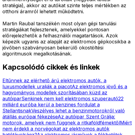
stratégia), akkor az autókat szinte teljes mértékben az
otthoni áramról lehetett működtetni.
Martin Raubal tanszékén most olyan gépi tanulási
stratégiákat fejlesztenek, amelyekkel pontosan
előrejelezhetők a felhasználói magatartások. Azok
képezik ugyanis az alapját az elektromos gépkocsikba a
jövőben szabványosan bekerülő okostöltési
algoritmusok megalkotásának.
Kapcsolódó cikkek és linkek
Eltűnnek az elérhető árú elektromos autók, a
luxusmodellek uralják a piacot
Az elektromos jövő és a
hagyományos modellek szorításában küzd az
autóipar
Senkinek nem kell elektromos szuperautó
22
milliárd euróba kerül a benzines fordulat a
Stellantisnak
Veszélyes lehet a benzinmotorokról való
átállás európai fékezése
Az autóipar Szent Grálja:
motorok, amelyek nem függnek a ritkaföldfémektől
Miért
nem érdekli a norvégokat az elektromos autók
hatótávolsága?
Az elektromos járművek a fékbetétek