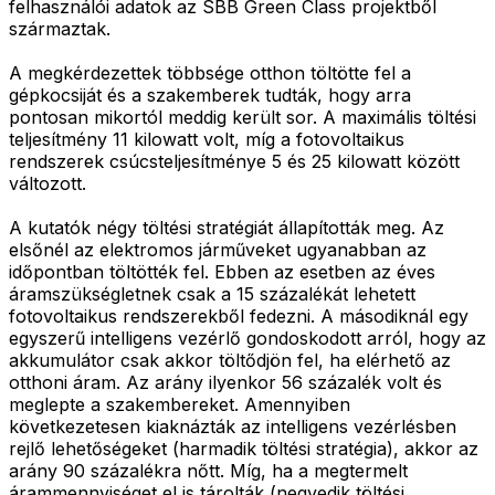
felhasználói adatok az SBB Green Class projektből
származtak.
A megkérdezettek többsége otthon töltötte fel a
gépkocsiját és a szakemberek tudták, hogy arra
pontosan mikortól meddig került sor. A maximális töltési
teljesítmény 11 kilowatt volt, míg a fotovoltaikus
rendszerek csúcsteljesítménye 5 és 25 kilowatt között
változott.
A kutatók négy töltési stratégiát állapították meg. Az
elsőnél az elektromos járműveket ugyanabban az
időpontban töltötték fel. Ebben az esetben az éves
áramszükségletnek csak a 15 százalékát lehetett
fotovoltaikus rendszerekből fedezni. A másodiknál egy
egyszerű intelligens vezérlő gondoskodott arról, hogy az
akkumulátor csak akkor töltődjön fel, ha elérhető az
otthoni áram. Az arány ilyenkor 56 százalék volt és
meglepte a szakembereket. Amennyiben
következetesen kiaknázták az intelligens vezérlésben
rejlő lehetőségeket (harmadik töltési stratégia), akkor az
arány 90 százalékra nőtt. Míg, ha a megtermelt
árammennyiséget el is tárolták (negyedik töltési