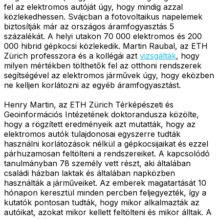
fel az elektromos autóját úgy, hogy mindig azzal
közlekedhessen. Svájcban a fotovoltaikus napelemek
biztosítják már az országos áramfogyasztás 5
százalékát. A helyi utakon 70 000 elektromos és 200
000 hibrid gépkocsi közlekedik. Martin Raubal, az ETH
Zürich professzora és a kollégái azt
vizsgálták
, hogy
milyen mértékben tölthetők fel az otthoni rendszerek
segítségével az elektromos járművek úgy, hogy eközben
ne kelljen korlátozni az egyéb áramfogyasztást.
Henry Martin, az ETH Zürich Térképészeti és
Geoinformációs Intézetének doktorandusza közölte,
hogy a rögzített eredményeik azt mutatták, hogy az
elektromos autók tulajdonosai egyszerre tudták
használni korlátozások nélkül a gépkocsijaikat és ezzel
párhuzamosan feltölteni a rendszereiket. A kapcsolódó
tanulmányban 78 személy vett részt, aki általában
családi házban laktak és általában napközben
használták a járműveiket. Az emberek magatartását 10
hónapon keresztül minden percben feljegyezték, így a
kutatók pontosan tudták, hogy mikor alkalmazták az
autóikat, azokat mikor kellett feltölteni és mikor álltak. A