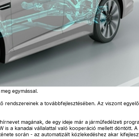
t meg egymással.
tő rendszereinek a továbbfejlesztésében. Az viszont egyel
hírnevet magának, de egy ideje már a járműfedélzeti progr
 is a kanadai vállalattal való kooperáció mellett döntött.
rténete során - az automatizált közlekedéshez akar kifejlesz