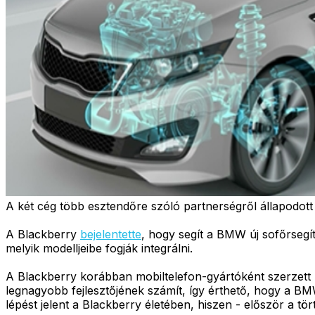
A két cég több esztendőre szóló partnerségről állapodot
A Blackberry
bejelentette
, hogy segít a BMW új sofőrsegí
melyik modelljeibe fogják integrálni.
A Blackberry korábban mobiltelefon-gyártóként szerzett 
legnagyobb fejlesztőjének számít, így érthető, hogy a BMW
lépést jelent a Blackberry életében, hiszen - először a tö