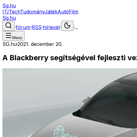
Sg.hu
IT/Tech
Tudomány
Játék
Autó
Film
Sg.hu
·
fórum
·
RSS
·
hírlevél
·
·
...
Menü
SG.hu
·
2021. december 20.
A Blackberry segítségével fejleszti 