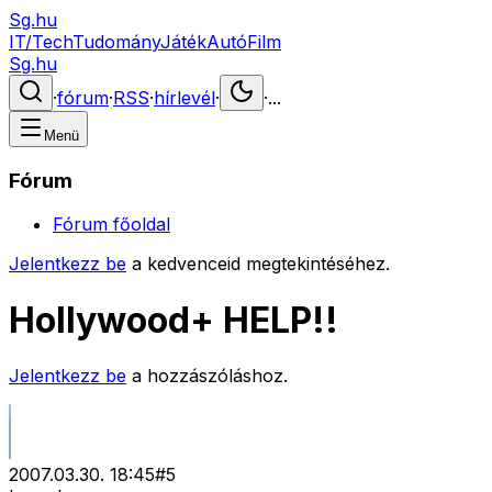
Sg.hu
IT/Tech
Tudomány
Játék
Autó
Film
Sg.hu
·
fórum
·
RSS
·
hírlevél
·
·
...
Menü
Fórum
Fórum főoldal
Jelentkezz be
a kedvenceid megtekintéséhez.
Hollywood+ HELP!!
Jelentkezz be
a hozzászóláshoz.
2007.03.30. 18:45
#
5