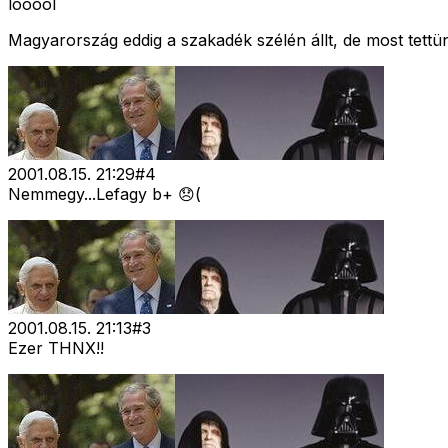
looool
Magyarország eddig a szakadék szélén állt, de most t
2001.08.15. 21:29
#
4
Nemmegy...Lefagy b+ 😞(
2001.08.15. 21:13
#
3
Ezer THNX!!