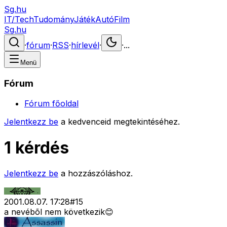
Sg.hu
IT/Tech
Tudomány
Játék
Autó
Film
Sg.hu
·
fórum
·
RSS
·
hírlevél
·
·
...
Menü
Fórum
Fórum főoldal
Jelentkezz be
a kedvenceid megtekintéséhez.
1 kérdés
Jelentkezz be
a hozzászóláshoz.
2001.08.07. 17:28
#
15
a nevébõl nem következik😊