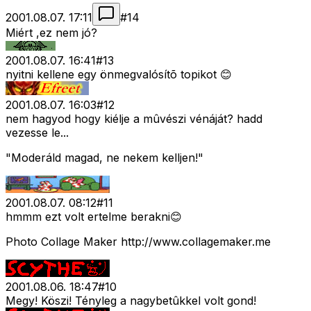
2001.08.07. 17:11
#
14
Miért ,ez nem jó?
2001.08.07. 16:41
#
13
nyitni kellene egy önmegvalósítõ topikot 😊
2001.08.07. 16:03
#
12
nem hagyod hogy kiélje a mûvészi vénáját? hadd
vezesse le...
"Moderáld magad, ne nekem kelljen!"
2001.08.07. 08:12
#
11
hmmm ezt volt ertelme berakni😊
Photo Collage Maker http://www.collagemaker.me
2001.08.06. 18:47
#
10
Megy! Köszi! Tényleg a nagybetûkkel volt gond!