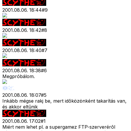
2001.08.06. 18:44
#
9
2001.08.06. 18:42
#
8
2001.08.06. 18:40
#
7
2001.08.06. 18:38
#
6
Megpróbálom.
2001.08.06. 18:07
#
5
Inkább mégse rakj be, mert idõközönként takarítás van,
és akkor eltûnik
2001.08.06. 17:02
#
1
Miért nem lehet pl. a supergamez FTP-szerverérõl