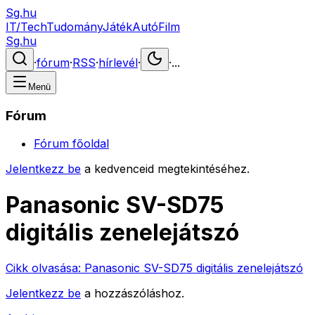
Sg.hu
IT/Tech
Tudomány
Játék
Autó
Film
Sg.hu
·
fórum
·
RSS
·
hírlevél
·
·
...
Menü
Fórum
Fórum főoldal
Jelentkezz be
a kedvenceid megtekintéséhez.
Panasonic SV-SD75
digitális zenelejátszó
Cikk olvasása:
Panasonic SV-SD75 digitális zenelejátszó
Jelentkezz be
a hozzászóláshoz.