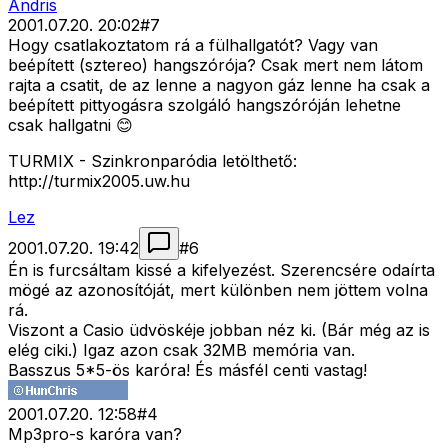
Andris
2001.07.20. 20:02
#
7
Hogy csatlakoztatom rá a fülhallgatót? Vagy van
beépített (sztereo) hangszórója? Csak mert nem látom
rajta a csatit, de az lenne a nagyon gáz lenne ha csak a
beépített pittyogásra szolgáló hangszóróján lehetne
csak hallgatni 😊
TURMIX - Szinkronparódia letölthető:
http://turmix2005.uw.hu
Lez
2001.07.20. 19:42
#
6
Én is furcsáltam kissé a kifelyezést. Szerencsére odaírta
mögé az azonosítóját, mert különben nem jöttem volna
rá.
Viszont a Casio üdvöskéje jobban néz ki. (Bár még az is
elég ciki.) Igaz azon csak 32MB memória van.
Basszus 5*5-ös karóra! És másfél centi vastag!
2001.07.20. 12:58
#
4
Mp3pro-s karóra van?