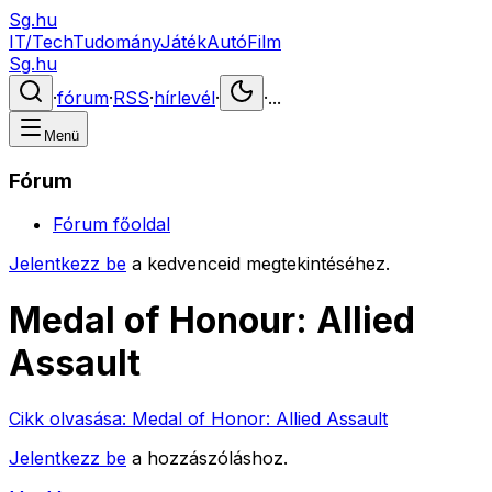
Sg.hu
IT/Tech
Tudomány
Játék
Autó
Film
Sg.hu
·
fórum
·
RSS
·
hírlevél
·
·
...
Menü
Fórum
Fórum főoldal
Jelentkezz be
a kedvenceid megtekintéséhez.
Medal of Honour: Allied
Assault
Cikk olvasása:
Medal of Honor: Allied Assault
Jelentkezz be
a hozzászóláshoz.