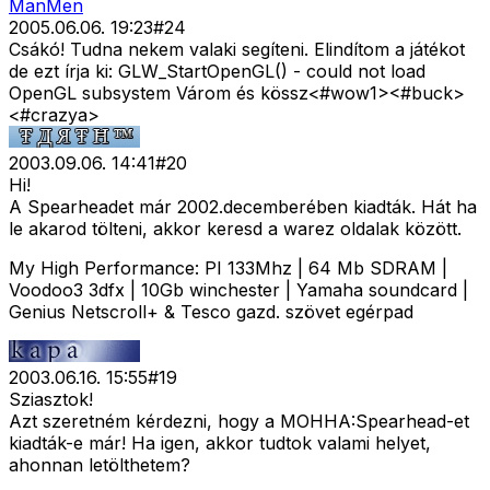
ManMen
2005.06.06. 19:23
#
24
Csákó! Tudna nekem valaki segíteni. Elindítom a játékot
de ezt írja ki: GLW_StartOpenGL() - could not load
OpenGL subsystem Várom és kössz<#wow1>
<#buck>
<#crazya>
2003.09.06. 14:41
#
20
Hi!
A Spearheadet már 2002.decemberében kiadták. Hát ha
le akarod tölteni, akkor keresd a warez oldalak között.
My High Performance: PI 133Mhz | 64 Mb SDRAM |
Voodoo3 3dfx | 10Gb winchester | Yamaha soundcard |
Genius Netscroll+ & Tesco gazd. szövet egérpad
2003.06.16. 15:55
#
19
Sziasztok!
Azt szeretném kérdezni, hogy a MOHHA:Spearhead-et
kiadták-e már! Ha igen, akkor tudtok valami helyet,
ahonnan letölthetem?