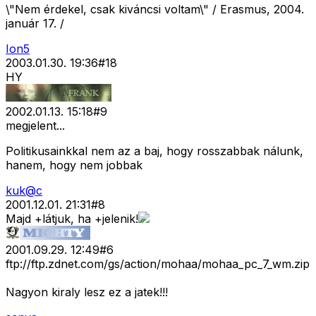
\"Nem érdekel, csak kiváncsi voltam\" / Erasmus, 2004.
január 17. /
Ion5
2003.01.30. 19:36
#
18
HY
2002.01.13. 15:18
#
9
megjelent...
Politikusainkkal nem az a baj, hogy rosszabbak nálunk,
hanem, hogy nem jobbak
kuk@c
2001.12.01. 21:31
#
8
Majd +látjuk, ha +jelenik!
2001.09.29. 12:49
#
6
ftp://ftp.zdnet.com/gs/action/mohaa/mohaa_pc_7_wm.zip
Nagyon kiraly lesz ez a jatek!!!