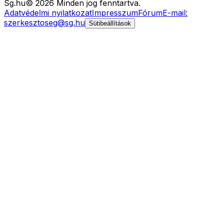
Sg
.hu
©
2026
Minden jog fenntartva.
Adatvédelmi nyilatkozat
Impresszum
Fórum
E-mail:
szerkesztoseg@sg.hu
Sütibeállítások