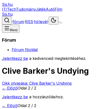
Sg.hu
IT/Tech
Tudomány
Játék
Autó
Film
Sg.hu
·
fórum
·
RSS
·
hírlevél
·
·
...
Menü
Fórum
Fórum főoldal
Jelentkezz be
a kedvenceid megtekintéséhez.
Clive Barker's Undying
Cikk olvasása:
Clive Barker's Undying
← Előző
Oldal
2
/
2
Jelentkezz be
a hozzászóláshoz.
← Előző
Oldal
2
/
2