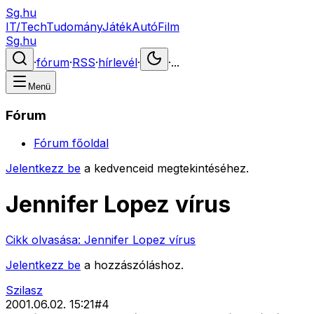
Sg.hu
IT/Tech
Tudomány
Játék
Autó
Film
Sg.hu
·
fórum
·
RSS
·
hírlevél
·
·
...
Menü
Fórum
Fórum főoldal
Jelentkezz be
a kedvenceid megtekintéséhez.
Jennifer Lopez vírus
Cikk olvasása:
Jennifer Lopez vírus
Jelentkezz be
a hozzászóláshoz.
Szilasz
2001.06.02. 15:21
#
4