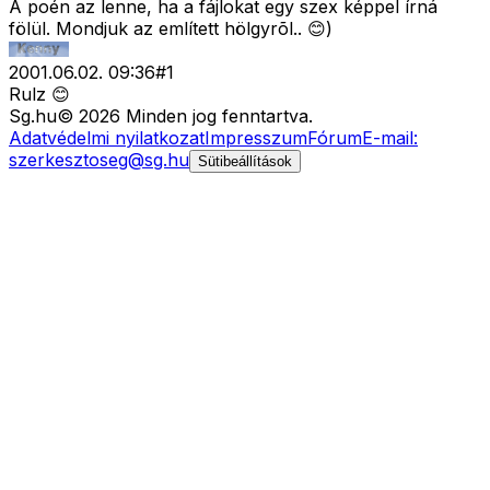
A poén az lenne, ha a fájlokat egy szex képpel írná
fölül. Mondjuk az említett hölgyrõl.. 😊)
2001.06.02. 09:36
#
1
Rulz 😊
Sg
.hu
©
2026
Minden jog fenntartva.
Adatvédelmi nyilatkozat
Impresszum
Fórum
E-mail:
szerkesztoseg@sg.hu
Sütibeállítások