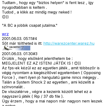
Tudtam , hogy egy "biztos helyen" is fent lesz , így
nyugodtabban is keltem .
Tudod , a klikk az mindíg megy neked !
😊))
"A BC a jobbik csapat jutalma."
wrz
2001.06.03. 05:11
#
4
Sõt már töltheted is itt:
http://warezcenter.warez.hu
2001.06.03. 01:30
#
3
Örülök , hogy elsõként jelenthetem be :
MEGJELENT EZ AZ ISTENI JÁTÉK IS ! 😊))
Az fps-ek közûl ez az egyetlen játék , amit többszõr is
végig nyomtam a kiegészítõvel egyetemben ( Opposing
Force ) , mert ilyen jó hangulatú game nincs mégegy .
Talán a System Shock 2 az egyetlen , ami közelíti a
színvonalát .
De vísszatérve , végre a kezeink között lehet ez a
nagyszerû játék ( Rip / 37 db file ).
Úgy érzem , hogy a mai napon már nagyon nem leszek
a neten ....