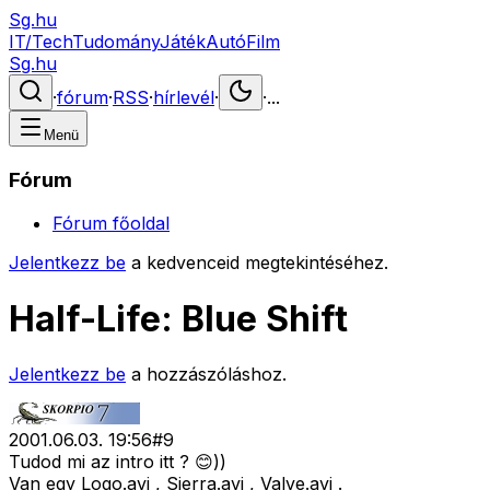
Sg.hu
IT/Tech
Tudomány
Játék
Autó
Film
Sg.hu
·
fórum
·
RSS
·
hírlevél
·
·
...
Menü
Fórum
Fórum főoldal
Jelentkezz be
a kedvenceid megtekintéséhez.
Half-Life: Blue Shift
Jelentkezz be
a hozzászóláshoz.
2001.06.03. 19:56
#
9
Tudod mi az intro itt ? 😊))
Van egy Logo.avi , Sierra.avi , Valve.avi .