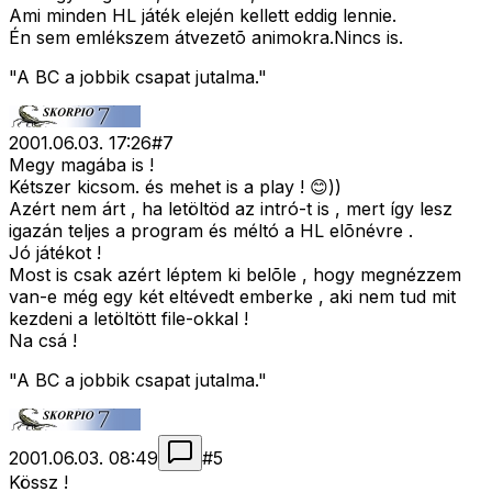
Ami minden HL játék elején kellett eddig lennie.
Én sem emlékszem átvezetõ animokra.Nincs is.
"A BC a jobbik csapat jutalma."
2001.06.03. 17:26
#
7
Megy magába is !
Kétszer kicsom. és mehet is a play ! 😊))
Azért nem árt , ha letöltöd az intró-t is , mert így lesz
igazán teljes a program és méltó a HL elõnévre .
Jó játékot !
Most is csak azért léptem ki belõle , hogy megnézzem
van-e még egy két eltévedt emberke , aki nem tud mit
kezdeni a letöltött file-okkal !
Na csá !
"A BC a jobbik csapat jutalma."
2001.06.03. 08:49
#
5
Kössz !