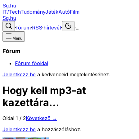
Sg.hu
IT/Tech
Tudomány
Játék
Autó
Film
Sg.hu
·
fórum
·
RSS
·
hírlevél
·
·
...
Menü
Fórum
Fórum főoldal
Jelentkezz be
a kedvenceid megtekintéséhez.
Hogy kell mp3-at
kazettára...
Oldal
1
/
2
Következő →
Jelentkezz be
a hozzászóláshoz.