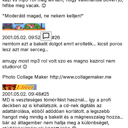
hifibe meg vacak. 😊
"Moderáld magad, ne nekem kelljen!"
2001.05.02. 09:52
#
26
nemtom ezt a bakelit dolgot emrt eroltetik... kicsit poros
lesz azt mar serceg...
amugy most mp3 rol volt szo es magno kazirol nem
studiorol 😊
Photo Collage Maker http://www.collagemaker.me
2001.05.02. 09:48
#
25
MD is veszteséges tömörítést használ... így a profi
deckben az is kihallatszik. a cd-nek digitális az
adattárolása, ebbõl adódóan korlátolt. a legszebb
hangot még mindig a bakelit és a mágnesszalag hozza...
bár az átlagember nem hallja meg a különbséget,