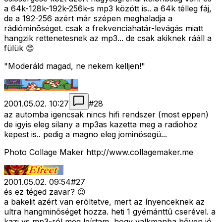
a 64k-128k-192k-256k-s mp3 között is.. a 64k télleg fáj,
de a 192-256 azért már szépen meghaladja a
rádióminõséget. csak a frekvenciahatár-levágás miatt
hangzik rettenetesnek az mp3... de csak akiknek rááll a
fülük 😊
"Moderáld magad, ne nekem kelljen!"
2001.05.02. 10:27
#
28
az automba igencsak nincs hifi rendszer (most eppen)
de igyis eleg silany a mp3as kazetta meg a radiohoz
kepest is.. pedig a magno eleg jominösegü...
Photo Collage Maker http://www.collagemaker.me
2001.05.02. 09:54
#
27
és ez téged zavar? 😉
a bakelit azért van erõltetve, mert az ínyenceknek az
ultra hangminõséget hozza. heti 1 gyémánttû cserével. a
kazi vs mp3-ról meg leírtam, hogy valkmanba bõven jó,