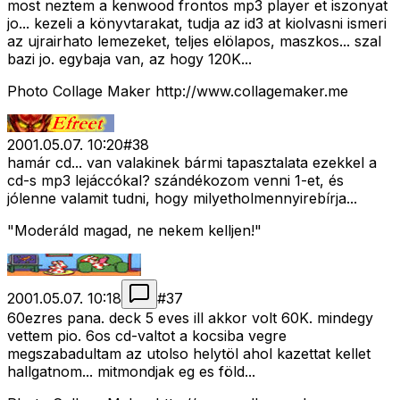
most neztem a kenwood frontos mp3 player et iszonyat
jo... kezeli a könyvtarakat, tudja az id3 at kiolvasni ismeri
az ujrairhato lemezeket, teljes elölapos, maszkos... szal
bazi jo. egybaja van, az hogy 120K...
Photo Collage Maker http://www.collagemaker.me
2001.05.07. 10:20
#
38
hamár cd... van valakinek bármi tapasztalata ezekkel a
cd-s mp3 lejáccókal? szándékozom venni 1-et, és
jólenne valamit tudni, hogy milyetholmennyirebírja...
"Moderáld magad, ne nekem kelljen!"
2001.05.07. 10:18
#
37
60ezres pana. deck 5 eves ill akkor volt 60K. mindegy
vettem pio. 6os cd-valtot a kocsiba vegre
megszabadultam az utolso helytöl ahol kazettat kellet
hallgatnom... mitmondjak eg es föld...