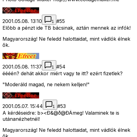
2001.05.08. 13:10
#
55
1
Elõbb a pénzt ide TB bácsinak, aztán mennek az infók!
Magyarország! Ne feledd halottaidat, mint vádlók élnek
ők.
2001.05.08. 11:37
#
54
1
éééén? dehát akkor miért vagy te itt? ezért fizetlek?
"Moderáld magad, ne nekem kelljen!"
2001.05.07. 15:44
#
53
1
A kérdéseidre: b><Ð&@ð@ÐÄmeg! Valaminek te is
utánanézhetnél!
Magyarország! Ne feledd halottaidat, mint vádlók élnek
ők.