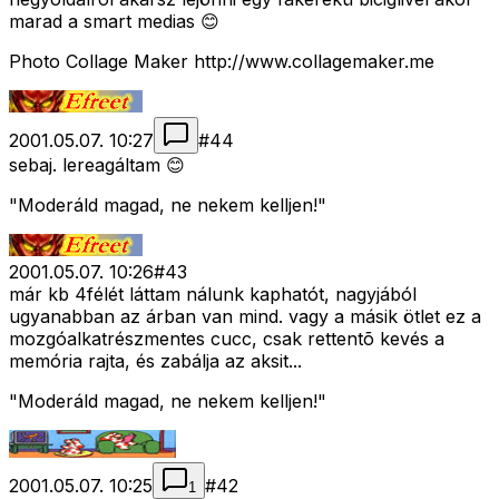
marad a smart medias 😊
Photo Collage Maker http://www.collagemaker.me
2001.05.07. 10:27
#
44
sebaj. lereagáltam 😊
"Moderáld magad, ne nekem kelljen!"
2001.05.07. 10:26
#
43
már kb 4félét láttam nálunk kaphatót, nagyjából
ugyanabban az árban van mind. vagy a másik ötlet ez a
mozgóalkatrészmentes cucc, csak rettentõ kevés a
memória rajta, és zabálja az aksit...
"Moderáld magad, ne nekem kelljen!"
2001.05.07. 10:25
#
42
1