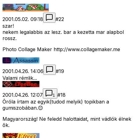
2001.05.02. 09:18
#
22
szar!
nekem legalabbis az lesz. bar a kezetta mar alapbol
rossz.
Photo Collage Maker http://www.collagemaker.me
2001.04.26. 14:06
#
19
Valami rémlik...
2001.04.26. 12:07
#
18
1
Õróla írtam az egyik(tudod melyik) topikban a
gumiszobában.😊
Magyarország! Ne feledd halottaidat, mint vádlók élnek
ők.