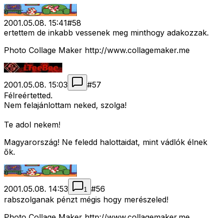
2001.05.08. 15:41
#
58
ertettem de inkabb vessenek meg minthogy adakozzak.
Photo Collage Maker http://www.collagemaker.me
2001.05.08. 15:03
#
57
Félreértetted.
Nem felajánlottam neked, szolga!
Te adol nekem!
Magyarország! Ne feledd halottaidat, mint vádlók élnek
ők.
2001.05.08. 14:53
#
56
1
rabszolganak pénzt mégis hogy merészeled!
Photo Collage Maker http://www.collagemaker.me