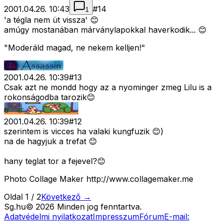
2001.04.26. 10:43
#
14
1
'a tégla nem üt vissza' 😊
amúgy mostanában márványlapokkal haverkodik... 😊
"Moderáld magad, ne nekem kelljen!"
2001.04.26. 10:39
#
13
Csak azt ne mondd hogy az a nyominger zmeg Lilu is a
rokonságodba tarozik😊
2001.04.26. 10:39
#
12
szerintem is vicces ha valaki kungfuzik 😊)
na de hagyjuk a trefat 😊
hany teglat tor a fejevel?😊
Photo Collage Maker http://www.collagemaker.me
Oldal
1
/
2
Következő →
Sg
.hu
©
2026
Minden jog fenntartva.
Adatvédelmi nyilatkozat
Impresszum
Fórum
E-mail: