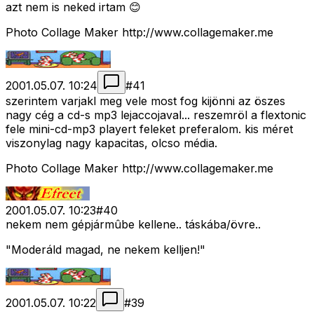
azt nem is neked irtam 😊
Photo Collage Maker http://www.collagemaker.me
2001.05.07. 10:24
#
41
szerintem varjakl meg vele most fog kijönni az öszes
nagy cég a cd-s mp3 lejaccojaval... reszemröl a flextonic
fele mini-cd-mp3 playert feleket preferalom. kis méret
viszonylag nagy kapacitas, olcso média.
Photo Collage Maker http://www.collagemaker.me
2001.05.07. 10:23
#
40
nekem nem gépjármûbe kellene.. táskába/övre..
"Moderáld magad, ne nekem kelljen!"
2001.05.07. 10:22
#
39