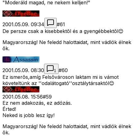
"Moderáld magad, ne nekem kelljen!"
2001.05.09. 09:34
#
61
De persze csak a kisebbektõl és a gyengébbektõl😊
Magyarország! Ne feledd halottaidat, mint vádlók élnek
ők.
2001.05.09. 08:30
#
60
1
Ez ismerõs,amíg Felsõvároson laktam mi is vámot
követeltünk az ''odalátogató''osztálytársaktól😊
2001.05.08. 15:56
#
59
Ez nem adakozás, ez adózás.
Érted!
Neked is jobb lesz így!
Magyarország! Ne feledd halottaidat, mint vádlók élnek
ők.