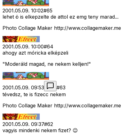
2001.05.09. 10:02
#
65
lehet ö is elkepzelte de attol ez emg teny marad...
Photo Collage Maker http://www.collagemaker.me
2001.05.09. 10:00
#
64
ahogy azt móricka elképzeli
"Moderáld magad, ne nekem kelljen!"
2001.05.09. 09:53
#
63
tévedsz, te is fizecc nekem
Photo Collage Maker http://www.collagemaker.me
2001.05.09. 09:37
#
62
vagyis mindenki nekem fizet? 😉