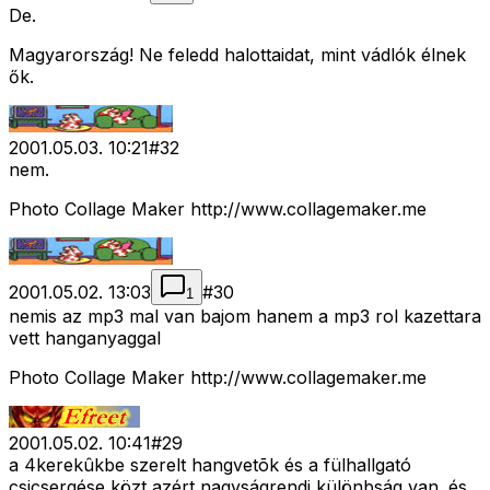
De.
Magyarország! Ne feledd halottaidat, mint vádlók élnek
ők.
2001.05.03. 10:21
#
32
nem.
Photo Collage Maker http://www.collagemaker.me
2001.05.02. 13:03
#
30
1
nemis az mp3 mal van bajom hanem a mp3 rol kazettara
vett hanganyaggal
Photo Collage Maker http://www.collagemaker.me
2001.05.02. 10:41
#
29
a 4kerekûkbe szerelt hangvetõk és a fülhallgató
csicsergése közt azért nagyságrendi különbság van. és