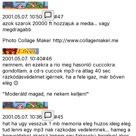
2001.05.07. 10:50
#
47
azok szarok 20000 ft hozzajuk a media... vagy
megdragabb
Photo Collage Maker http://www.collagemaker.me
2001.05.07. 10:40
#
46
nemnem. én ezekra a rio meg hasonló cuccokra
gondoltam. a cd-s cuccok mp3-ra átlag 40 sec
rázkódásvédelmet igérnek. ha a fele igaz, már bõven
elég 😊
"Moderáld magad, ne nekem kelljen!"
2001.05.07. 10:36
#
45
hat ha ugy vesszuk 1 mb memoria eleg huzos ideig eleg
tud lenni egy mp3 nak razkodas vedelemnek... hameg a
hegyoldalrol akarsz lejönni egy fakerekü biciglivel akor