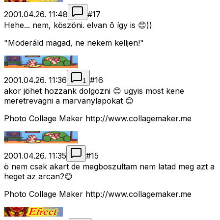
2001.04.26. 11:48
#
17
Hehe... nem, köszöni. elvan õ így is 😊))
"Moderáld magad, ne nekem kelljen!"
2001.04.26. 11:36
#
16
1
akor jöhet hozzank dolgozni 😊 ugyis most kene
meretrevagni a marvanylapokat 😊
Photo Collage Maker http://www.collagemaker.me
2001.04.26. 11:35
#
15
ö nem csak akart de megboszultam nem latad meg azt a
heget az arcan?😊
Photo Collage Maker http://www.collagemaker.me