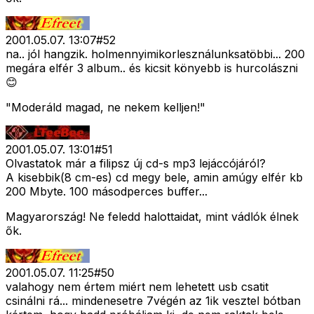
2001.05.07. 13:07
#
52
na.. jól hangzik. holmennyimikorlesználunksatöbbi... 200
megára elfér 3 album.. és kicsit könyebb is hurcolászni
😊
"Moderáld magad, ne nekem kelljen!"
2001.05.07. 13:01
#
51
Olvastatok már a filipsz új cd-s mp3 lejáccójáról?
A kisebbik(8 cm-es) cd megy bele, amin amúgy elfér kb
200 Mbyte. 100 másodperces buffer...
Magyarország! Ne feledd halottaidat, mint vádlók élnek
ők.
2001.05.07. 11:25
#
50
valahogy nem értem miért nem lehetett usb csatit
csinálni rá... mindenesetre 7végén az 1ik vesztel bótban