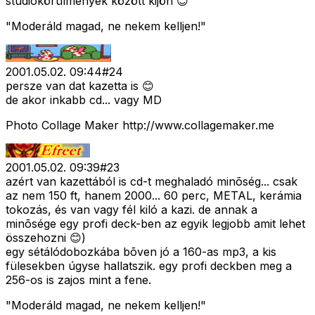
stúdiókörülmények között kijön 😊
"Moderáld magad, ne nekem kelljen!"
2001.05.02. 09:44
#
24
persze van dat kazetta is 😊
de akor inkabb cd... vagy MD
Photo Collage Maker http://www.collagemaker.me
2001.05.02. 09:39
#
23
azért van kazettából is cd-t meghaladó minõség... csak
az nem 150 ft, hanem 2000... 60 perc, METAL, kerámia
tokozás, és van vagy fél kiló a kazi. de annak a
minõsége egy profi deck-ben az egyik legjobb amit lehet
összehozni 😊)
egy sétálódobozkába bõven jó a 160-as mp3, a kis
fülesekben úgyse hallatszik. egy profi deckben meg a
256-os is zajos mint a fene.
"Moderáld magad, ne nekem kelljen!"