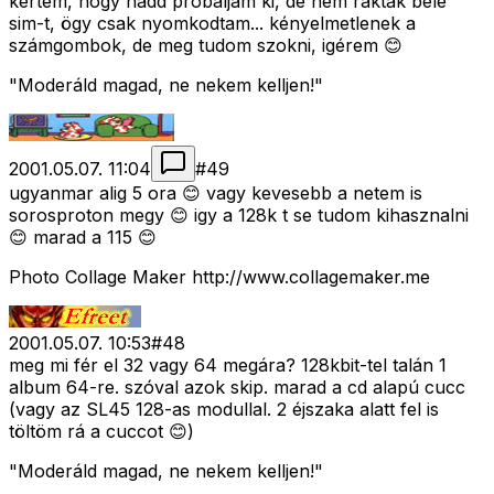
kértem, hogy hadd próbáljam ki, de nem raktak bele
sim-t, ögy csak nyomkodtam... kényelmetlenek a
számgombok, de meg tudom szokni, igérem 😊
"Moderáld magad, ne nekem kelljen!"
2001.05.07. 11:04
#
49
ugyanmar alig 5 ora 😊 vagy kevesebb a netem is
sorosproton megy 😊 igy a 128k t se tudom kihasznalni
😊 marad a 115 😊
Photo Collage Maker http://www.collagemaker.me
2001.05.07. 10:53
#
48
meg mi fér el 32 vagy 64 megára? 128kbit-tel talán 1
album 64-re. szóval azok skip. marad a cd alapú cucc
(vagy az SL45 128-as modullal. 2 éjszaka alatt fel is
töltöm rá a cuccot 😊)
"Moderáld magad, ne nekem kelljen!"