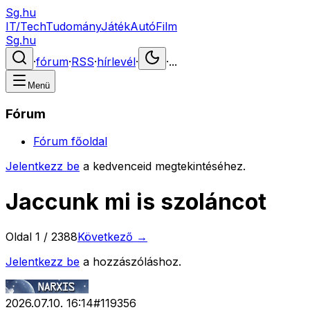
Sg.hu
IT/Tech
Tudomány
Játék
Autó
Film
Sg.hu
·
fórum
·
RSS
·
hírlevél
·
·
...
Menü
Fórum
Fórum főoldal
Jelentkezz be
a kedvenceid megtekintéséhez.
Jaccunk mi is szoláncot
Oldal
1
/
2388
Következő →
Jelentkezz be
a hozzászóláshoz.
2026.07.10. 16:14
#
119356