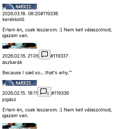
2026.03.18. 08:20
#
119338
kerékkötő
Értem én, csak leszarom. :) Nem kell válaszolnod,
igazam van.
2026.02.16. 21:05
#
119337
ászkarák
Because I said so... that's why.™
2026.02.15. 18:11
#
119336
1
jogász
Értem én, csak leszarom. :) Nem kell válaszolnod,
igazam van.