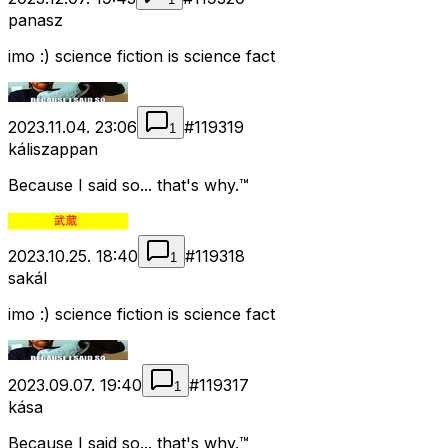
panasz
imo :) science fiction is science fact
2023.11.04. 23:06
#
119319
1
káliszappan
Because I said so... that's why.™
2023.10.25. 18:40
#
119318
1
sakál
imo :) science fiction is science fact
2023.09.07. 19:40
#
119317
1
kása
Because I said so... that's why.™