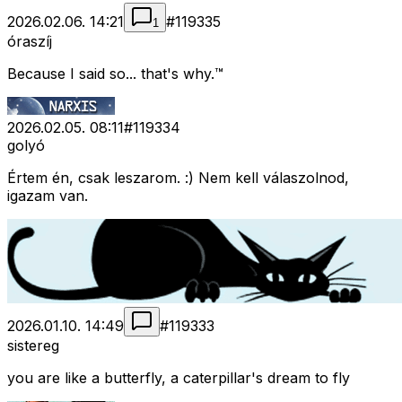
2026.02.06. 14:21
#
119335
1
óraszíj
Because I said so... that's why.™
2026.02.05. 08:11
#
119334
golyó
Értem én, csak leszarom. :) Nem kell válaszolnod,
igazam van.
2026.01.10. 14:49
#
119333
sistereg
you are like a butterfly, a caterpillar's dream to fly