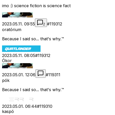
imo :) science fiction is science fact
2023.05.11. 09:55
#
119312
2
oratórium
Because I said so... that's why.™
2023.05.11. 08:05
#
119312
Ókor
2023.05.01. 12:06
#
119311
pók
Because I said so... that's why.™
2023.05.01. 06:44
#
119310
kaspó