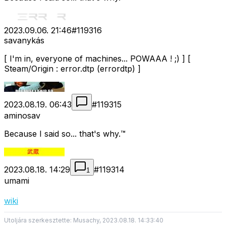
2023.09.06. 21:46
#
119316
savanykás
[ I'm in, everyone of machines... POWAAA ! ;) ] [
Steam/Origin : error.dtp (errordtp) ]
2023.08.19. 06:43
#
119315
aminosav
Because I said so... that's why.™
2023.08.18. 14:29
#
119314
1
umami
wiki
Utoljára szerkesztette: Musachy, 2023.08.18. 14:33:40