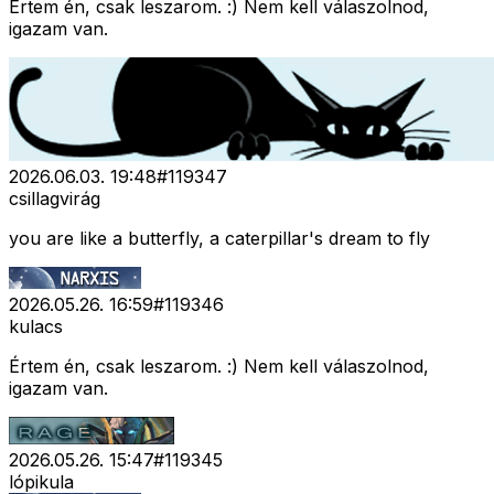
Értem én, csak leszarom. :) Nem kell válaszolnod,
igazam van.
2026.06.03. 19:48
#
119347
csillagvirág
you are like a butterfly, a caterpillar's dream to fly
2026.05.26. 16:59
#
119346
kulacs
Értem én, csak leszarom. :) Nem kell válaszolnod,
igazam van.
2026.05.26. 15:47
#
119345
lópikula