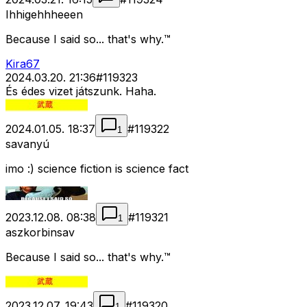
Ihhigehhheeen
Because I said so... that's why.™
Kira67
2024.03.20. 21:36
#
119323
És édes vizet játszunk. Haha.
2024.01.05. 18:37
#
119322
1
savanyú
imo :) science fiction is science fact
2023.12.08. 08:38
#
119321
1
aszkorbinsav
Because I said so... that's why.™
2023.12.07. 19:43
#
119320
1