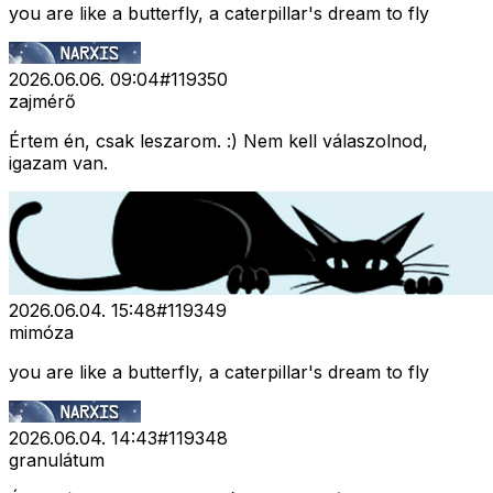
you are like a butterfly, a caterpillar's dream to fly
2026.06.06. 09:04
#
119350
zajmérő
Értem én, csak leszarom. :) Nem kell válaszolnod,
igazam van.
2026.06.04. 15:48
#
119349
mimóza
you are like a butterfly, a caterpillar's dream to fly
2026.06.04. 14:43
#
119348
granulátum