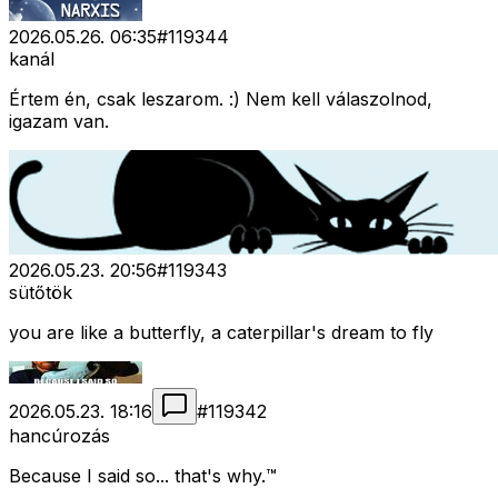
2026.05.26. 06:35
#
119344
kanál
Értem én, csak leszarom. :) Nem kell válaszolnod,
igazam van.
2026.05.23. 20:56
#
119343
sütőtök
you are like a butterfly, a caterpillar's dream to fly
2026.05.23. 18:16
#
119342
hancúrozás
Because I said so... that's why.™