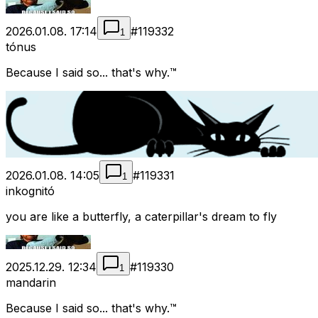
2026.01.08. 17:14
#
119332
1
tónus
Because I said so... that's why.™
2026.01.08. 14:05
#
119331
1
inkognitó
you are like a butterfly, a caterpillar's dream to fly
2025.12.29. 12:34
#
119330
1
mandarin
Because I said so... that's why.™