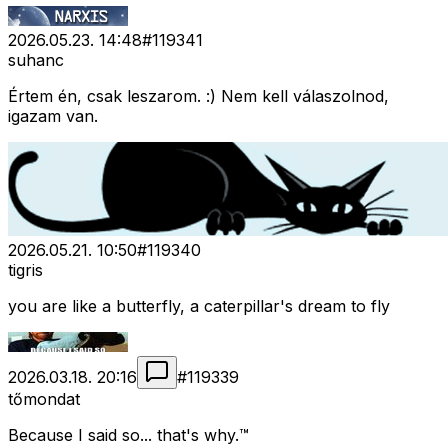
2026.05.23. 14:48
#
119341
suhanc
Értem én, csak leszarom. :) Nem kell válaszolnod,
igazam van.
2026.05.21. 10:50
#
119340
tigris
you are like a butterfly, a caterpillar's dream to fly
2026.03.18. 20:16
#
119339
tőmondat
Because I said so... that's why.™