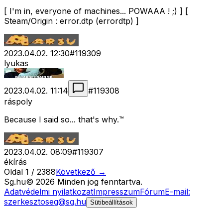
[ I'm in, everyone of machines... POWAAA ! ;) ] [
Steam/Origin : error.dtp (errordtp) ]
2023.04.02. 12:30
#
119309
lyukas
2023.04.02. 11:14
#
119308
ráspoly
Because I said so... that's why.™
2023.04.02. 08:09
#
119307
ékírás
Oldal
1
/
2388
Következő →
Sg
.hu
©
2026
Minden jog fenntartva.
Adatvédelmi nyilatkozat
Impresszum
Fórum
E-mail:
szerkesztoseg@sg.hu
Sütibeállítások