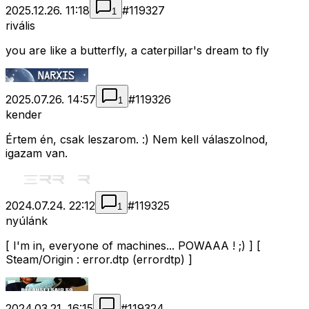
2025.12.26. 11:18
#
119327
1
rivális
you are like a butterfly, a caterpillar's dream to fly
2025.07.26. 14:57
#
119326
1
kender
Értem én, csak leszarom. :) Nem kell válaszolnod,
igazam van.
2024.07.24. 22:12
#
119325
1
nyúlánk
[ I'm in, everyone of machines... POWAAA ! ;) ] [
Steam/Origin : error.dtp (errordtp) ]
2024.03.21. 16:15
#
119324