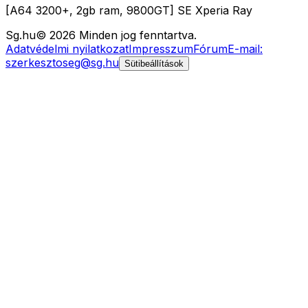
[A64 3200+, 2gb ram, 9800GT] SE Xperia Ray
Sg
.hu
©
2026
Minden jog fenntartva.
Adatvédelmi nyilatkozat
Impresszum
Fórum
E-mail:
szerkesztoseg@sg.hu
Sütibeállítások