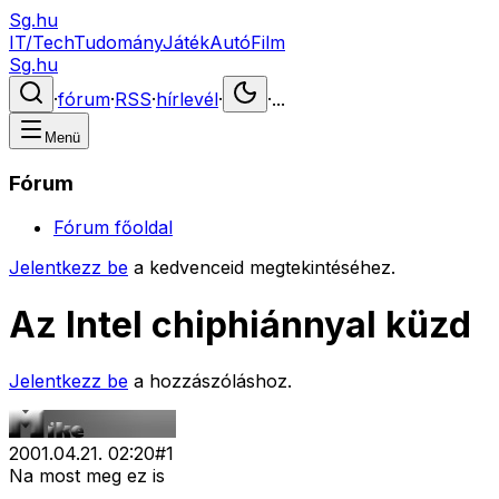
Sg.hu
IT/Tech
Tudomány
Játék
Autó
Film
Sg.hu
·
fórum
·
RSS
·
hírlevél
·
·
...
Menü
Fórum
Fórum főoldal
Jelentkezz be
a kedvenceid megtekintéséhez.
Az Intel chiphiánnyal küzd
Jelentkezz be
a hozzászóláshoz.
2001.04.21. 02:20
#
1
Na most meg ez is