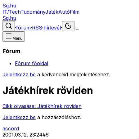
Sg.hu
IT/Tech
Tudomány
Játék
Autó
Film
Sg.hu
·
fórum
·
RSS
·
hírlevél
·
·
...
Menü
Fórum
Fórum főoldal
Jelentkezz be
a kedvenceid megtekintéséhez.
Játékhírek röviden
Cikk olvasása:
Játékhírek röviden
Jelentkezz be
a hozzászóláshoz.
accord
2001.03.12. 23:24
#
6