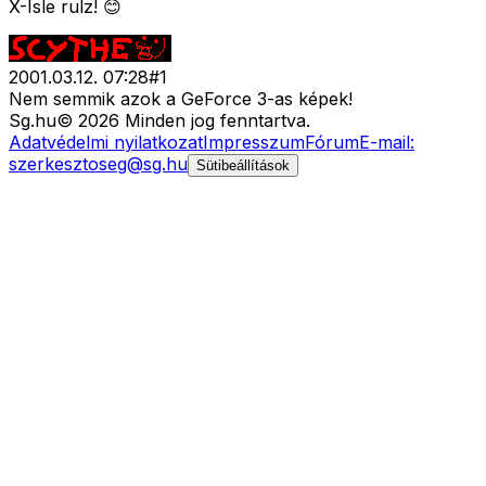
X-Isle rulz! 😊
2001.03.12. 07:28
#
1
Nem semmik azok a GeForce 3-as képek!
Sg
.hu
©
2026
Minden jog fenntartva.
Adatvédelmi nyilatkozat
Impresszum
Fórum
E-mail:
szerkesztoseg@sg.hu
Sütibeállítások