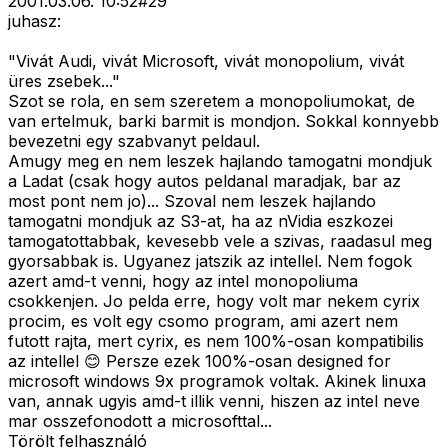
2001.03.06. 10:52
#
29
juhasz:
"Vivát Audi, vivát Microsoft, vivát monopolium, vivát
üres zsebek..."
Szot se rola, en sem szeretem a monopoliumokat, de
van ertelmuk, barki barmit is mondjon. Sokkal konnyebb
bevezetni egy szabvanyt peldaul.
Amugy meg en nem leszek hajlando tamogatni mondjuk
a Ladat (csak hogy autos peldanal maradjak, bar az
most pont nem jo)... Szoval nem leszek hajlando
tamogatni mondjuk az S3-at, ha az nVidia eszkozei
tamogatottabbak, kevesebb vele a szivas, raadasul meg
gyorsabbak is. Ugyanez jatszik az intellel. Nem fogok
azert amd-t venni, hogy az intel monopoliuma
csokkenjen. Jo pelda erre, hogy volt mar nekem cyrix
procim, es volt egy csomo program, ami azert nem
futott rajta, mert cyrix, es nem 100%-osan kompatibilis
az intellel 😊 Persze ezek 100%-osan designed for
microsoft windows 9x programok voltak. Akinek linuxa
van, annak ugyis amd-t illik venni, hiszen az intel neve
mar osszefonodott a microsofttal...
Törölt felhasználó