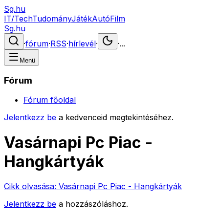
Sg.hu
IT/Tech
Tudomány
Játék
Autó
Film
Sg.hu
·
fórum
·
RSS
·
hírlevél
·
·
...
Menü
Fórum
Fórum főoldal
Jelentkezz be
a kedvenceid megtekintéséhez.
Vasárnapi Pc Piac -
Hangkártyák
Cikk olvasása:
Vasárnapi Pc Piac - Hangkártyák
Jelentkezz be
a hozzászóláshoz.