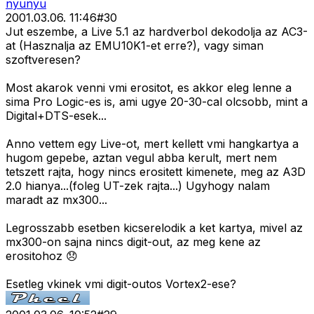
nyunyu
2001.03.06. 11:46
#
30
Jut eszembe, a Live 5.1 az hardverbol dekodolja az AC3-
at (Hasznalja az EMU10K1-et erre?), vagy siman
szoftveresen?
Most akarok venni vmi erositot, es akkor eleg lenne a
sima Pro Logic-es is, ami ugye 20-30-cal olcsobb, mint a
Digital+DTS-esek...
Anno vettem egy Live-ot, mert kellett vmi hangkartya a
hugom gepebe, aztan vegul abba kerult, mert nem
tetszett rajta, hogy nincs erositett kimenete, meg az A3D
2.0 hianya...(foleg UT-zek rajta...) Ugyhogy nalam
maradt az mx300...
Legrosszabb esetben kicserelodik a ket kartya, mivel az
mx300-on sajna nincs digit-out, az meg kene az
erositohoz 😞
Esetleg vkinek vmi digit-outos Vortex2-ese?