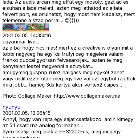
lada. Az audis arcan meg atfut egy mosoly, gazt ad es
elsuhan a lada mellett, aztan meg lathatod az altala
felvert port, es orulhetsz, hogy most nem kiabalsz, mert
telemenne a szad porral... 😊)))))
2001.03.05. 14:35
#
16
ugyanmar live...
az a baj hogy nics mas! mert ez a creative is olyan mit a
többi nagyceg ha egy ksi trutyi ceg megjeleni valami
franko cuccal gyorsan felvasaroljak... aztan te meg
kenytelen leszel megvenni a szutykát...
amugymeg guspnp rulez hallgass meg egykét zenet
vagy midit ezzel utan meg egy live val azt egybol rajöttok
mi a jobb... hameg 3ds kartya akor vortex2 csipes...
Photo Collage Maker http://www.collagemaker.me
nyunyu
2001.03.05. 13:26
#
15
Annyi, hogy van rajta egy sajat csatlakozo, amin kimegy
az 5.1 csatorna analog formaban...
Ilyen csatija meg csak a FPS2200-es, meg megegy
hangsetnek van...