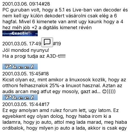
2001.03.06. 09:14
#
28
PC guruban volt, hogy a 5.1 es Live-ban van decoder és
nem kell igy külön dekodert vásárolni csak elég a 6
hagfal. Mivel 6 kimenete van amit ugy kaunk hogy a 4
hez méh jöb +2 a digitális kimenet révén
2001.03.05. 17:49
#
19
Jól mondod nyunyu!
Ha a progi tudja az A3D-t!!!!!
2001.03.05. 15:45
#
18
Kicsit olyan ez, mint amikor a linuxosok kozlik, hogy az
otthoni felhasznalok 25%-a linuxot hasznal. Aztan az
audis arcan meg atfut egy mosoly, gazt ad... 😊)))))
2001.03.05. 15:44
#
17
Ez egy amolyan amd rulez forum lett, ugy latom. Ez
egyebkent egy olyan dolog, hogy hiaba irom ki a
ladamra, hogy jo auto, attol meg lada marad, meg hiaba
ordibalok, hogy milyen jo auto a lada, akkor is csak egy