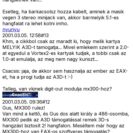
Esetleg, ha barkacsolsz hozza kabelt, aminek a masik
vegen 3 stereo minijack van, akkor barmelyik 5.1-es
hangfalat ra lehet kotni imho.
nyunyu
2001.03.05. 12:58
#
13
Khm, a cikkbol csak az maradt ki, hogy melik kartya
MELYIK A3D-t tamogatja... Mivel emlekeim szerint a 2.0-
at egyedul a Vortex2-es kartyak tudjak, a tobbi csak az
1.0-at emulalja, az meg nem nagy kunszt...
Csacsis: jaja, de akkor sem hasznalja az ember az EAX-
et, ha a progi tudja az A3D-t :-)
Telleg, van vkinek digit-out modulja mx300-hoz?
2001.03.05. 09:36
#
12
Gus, MX300 rulez!
Van mind a kettõ, és Gus dos alatt király a 486-osomba,
MX300 pedik az A3D támogatással remek 3D-s
hangzást biztosít 2! hangfalon. Meséltem már hogy az
MX300-hoz van EAX-os szoftveres támogatás?