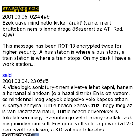
2001.03.05. 02:44
#
9
Ezek ugye mind netto kisker árak? (sajna, mert
bruttóban nem is lenne drága 86ezerért az ATI Rad.
AIW)
This message has been ROT-13 encrypted twice for
higher security. A bus station is where a bus stops, a
train station is where a train stops. On my desk I have a
work station...
saldi
2001.03.04. 23:05
#
5
A Videologic sonicfury-t nem elvetve lehet kapni, hanem
a hertanal allandoan (o a hazai diztrib) En is ott vettem,
es mindennel meg vagyok elegedve vele kapcsolatban.
A kartya annyira Turtle beach Santa Cruz, hogy meg az
is van raszitazva hatul, Turtle beach driverekkel is
tokeletesen megy. Szerintem jo vetel, arany csatlakozok
meg minden ami kell. Egy gond volt vele, a powerdvd 2.0
nem szolt rendesen, a 3.0-val mar tokeletes.