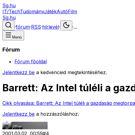
Sg.hu
IT/Tech
Tudomány
Játék
Autó
Film
Sg.hu
·
fórum
·
RSS
·
hírlevél
·
·
...
Menü
Fórum
Fórum főoldal
Jelentkezz be
a kedvenceid megtekintéséhez.
Barrett: Az Intel túléli a g
Cikk olvasása:
Barrett: Az Intel túléli a gazdaság megtorp
Jelentkezz be
a hozzászóláshoz.
2001.03.02. 00:59
#
4