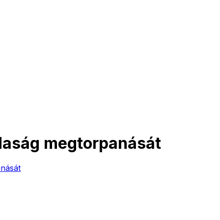
azdaság megtorpanását
anását