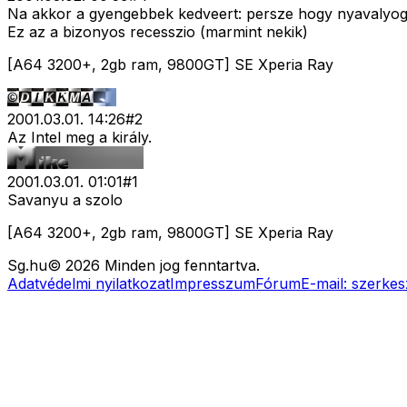
Na akkor a gyengebbek kedveert: persze hogy nyavalyog
Ez az a bizonyos recesszio (marmint nekik)
[A64 3200+, 2gb ram, 9800GT] SE Xperia Ray
2001.03.01. 14:26
#
2
Az Intel meg a király.
2001.03.01. 01:01
#
1
Savanyu a szolo
[A64 3200+, 2gb ram, 9800GT] SE Xperia Ray
Sg
.hu
©
2026
Minden jog fenntartva.
Adatvédelmi nyilatkozat
Impresszum
Fórum
E-mail:
szerkes