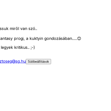
ssuk mirõl van szó..
fantasy progi, a kuktyin gondozásában.....😊
gyek kritikus.. ;-)
ztoseg@sg.hu
Sütibeállítások