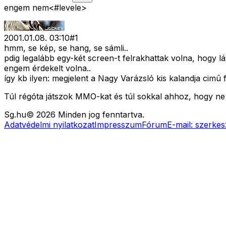
engem nem<#levele>
2001.01.08. 03:10
#
1
hmm, se kép, se hang, se sámli..
pdig legalább egy-két screen-t felrakhattak volna, hogy lá
engem érdekelt volna..
így kb ilyen: megjelent a Nagy Varázsló kis kalandja cimû 
Túl régóta játszok MMO-kat és túl sokkal ahhoz, hogy ne le
Sg
.hu
©
2026
Minden jog fenntartva.
Adatvédelmi nyilatkozat
Impresszum
Fórum
E-mail:
szerkes