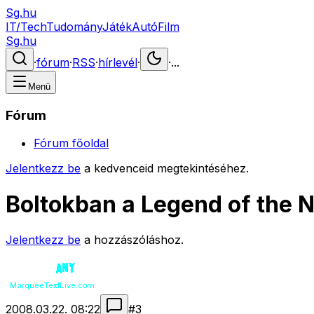
Sg.hu
IT/Tech
Tudomány
Játék
Autó
Film
Sg.hu
·
fórum
·
RSS
·
hírlevél
·
·
...
Menü
Fórum
Fórum főoldal
Jelentkezz be
a kedvenceid megtekintéséhez.
Boltokban a Legend of the 
Jelentkezz be
a hozzászóláshoz.
2008.03.22. 08:22
#
3