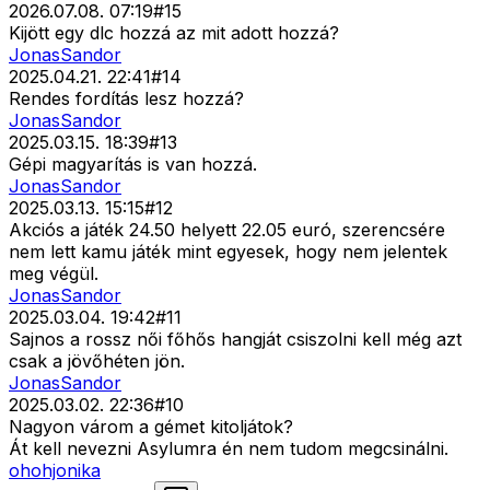
2026.07.08. 07:19
#
15
Kijött egy dlc hozzá az mit adott hozzá?
JonasSandor
2025.04.21. 22:41
#
14
Rendes fordítás lesz hozzá?
JonasSandor
2025.03.15. 18:39
#
13
Gépi magyarítás is van hozzá.
JonasSandor
2025.03.13. 15:15
#
12
Akciós a játék 24.50 helyett 22.05 euró, szerencsére
nem lett kamu játék mint egyesek, hogy nem jelentek
meg végül.
JonasSandor
2025.03.04. 19:42
#
11
Sajnos a rossz női főhős hangját csiszolni kell még azt
csak a jövőhéten jön.
JonasSandor
2025.03.02. 22:36
#
10
Nagyon várom a gémet kitoljátok?
Át kell nevezni Asylumra én nem tudom megcsinálni.
ohohjonika