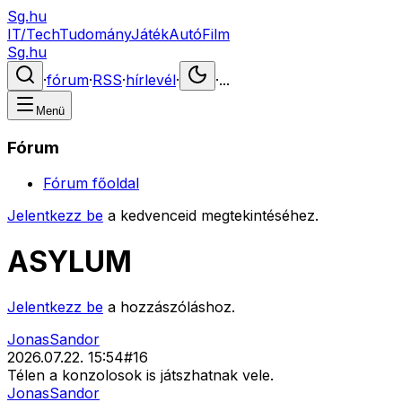
Sg.hu
IT/Tech
Tudomány
Játék
Autó
Film
Sg.hu
·
fórum
·
RSS
·
hírlevél
·
·
...
Menü
Fórum
Fórum főoldal
Jelentkezz be
a kedvenceid megtekintéséhez.
ASYLUM
Jelentkezz be
a hozzászóláshoz.
JonasSandor
2026.07.22. 15:54
#
16
Télen a konzolosok is játszhatnak vele.
JonasSandor