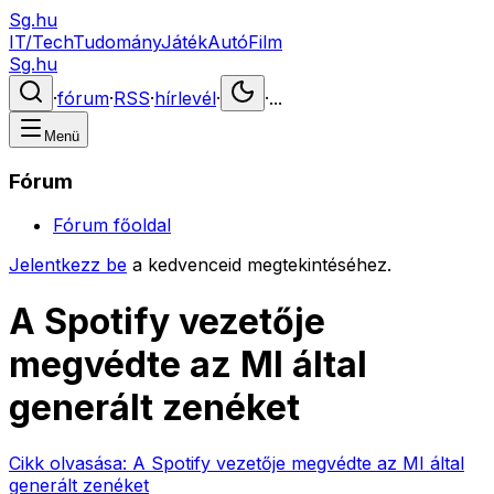
Sg.hu
IT/Tech
Tudomány
Játék
Autó
Film
Sg.hu
·
fórum
·
RSS
·
hírlevél
·
·
...
Menü
Fórum
Fórum főoldal
Jelentkezz be
a kedvenceid megtekintéséhez.
A Spotify vezetője
megvédte az MI által
generált zenéket
Cikk olvasása:
A Spotify vezetője megvédte az MI által
generált zenéket