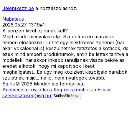
Jelentkezz be
a hozzászóláshoz.
Nabateus
2026.05.27. 13:19
#
1
A penzen kivul ez kinek kell?
Majd az ido megvalaszolja. Szerintem en maradok
emberi eloadoknal. Lehet egy elektromos zenenel (bar
akar vokalosnal is) keszulhetnek tetszetos alkotasok, de
ezek mind emberi produktumok, amin be lettek tanitva a
modellek, hat akkor inkabb tanuljanak vissza belole az
eredeti alkotok, hogy mi kapott sok likeot,
meghallgatast.. Es ugy meg kozizlest kiszolgalo darabok
szuletnek majd... na jo, nem nyafogok tovabb.
Sg
.hu
©
2026
Minden jog fenntartva.
Adatvédelmi nyilatkozat
Impresszum
Fórum
E-mail:
szerkesztoseg@sg.hu
Sütibeállítások