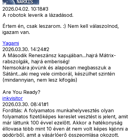
2026.04.02. 10:18
#
3
A robotok leverik a lázadásod.
Értem én, csak leszarom. :) Nem kell válaszolnod,
igazam van.
Yagami
2026.03.30. 14:24
#
2
A Második Reneszánsz kapujában...hajrá Mátrix-
rabszolgák, hajrá emberiség!
Nemsokára jövünk és alaposan megbasszuk a
Sátánt...aki meg vele cimborál, készülhet szintén
(mindannyian, nem lesz kifogás)
Are You Ready?
inkvisitor
2026.03.30. 08:41
#
1
Fordítás: A folyamatos munkahelyvesztés olyan
folyamatos fizetőképes kereslet vesztést is jelent, amit
már láttunk 100 évvel ezelőtt. Akkor a hatékonyság
éllovasa több mint 10 éven át nem volt képes kijönni a
gödörből, amit a vásárlóerő összeomlása okozott.