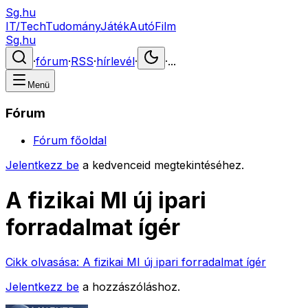
Sg.hu
IT/Tech
Tudomány
Játék
Autó
Film
Sg.hu
·
fórum
·
RSS
·
hírlevél
·
·
...
Menü
Fórum
Fórum főoldal
Jelentkezz be
a kedvenceid megtekintéséhez.
A fizikai MI új ipari
forradalmat ígér
Cikk olvasása:
A fizikai MI új ipari forradalmat ígér
Jelentkezz be
a hozzászóláshoz.