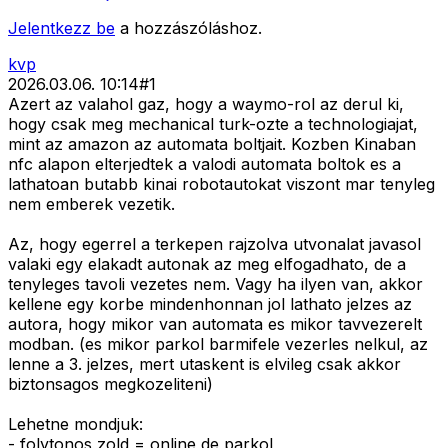
Jelentkezz be
a hozzászóláshoz.
kvp
2026.03.06. 10:14
#
1
Azert az valahol gaz, hogy a waymo-rol az derul ki,
hogy csak meg mechanical turk-ozte a technologiajat,
mint az amazon az automata boltjait. Kozben Kinaban
nfc alapon elterjedtek a valodi automata boltok es a
lathatoan butabb kinai robotautokat viszont mar tenyleg
nem emberek vezetik.
Az, hogy egerrel a terkepen rajzolva utvonalat javasol
valaki egy elakadt autonak az meg elfogadhato, de a
tenyleges tavoli vezetes nem. Vagy ha ilyen van, akkor
kellene egy korbe mindenhonnan jol lathato jelzes az
autora, hogy mikor van automata es mikor tavvezerelt
modban. (es mikor parkol barmifele vezerles nelkul, az
lenne a 3. jelzes, mert utaskent is elvileg csak akkor
biztonsagos megkozeliteni)
Lehetne mondjuk:
- folytonos zold = online de parkol