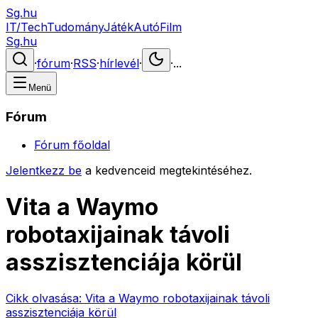
Sg.hu
IT/Tech
Tudomány
Játék
Autó
Film
Sg.hu
·
fórum
·
RSS
·
hírlevél
·
·
...
Menü
Fórum
Fórum főoldal
Jelentkezz be
a kedvenceid megtekintéséhez.
Vita a Waymo
robotaxijainak távoli
asszisztenciája körül
Cikk olvasása:
Vita a Waymo robotaxijainak távoli
asszisztenciája körül