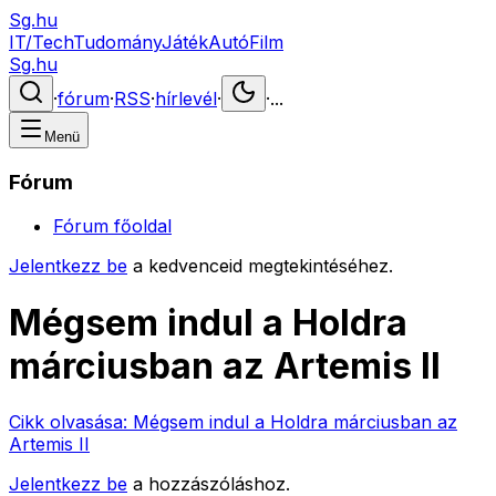
Sg.hu
IT/Tech
Tudomány
Játék
Autó
Film
Sg.hu
·
fórum
·
RSS
·
hírlevél
·
·
...
Menü
Fórum
Fórum főoldal
Jelentkezz be
a kedvenceid megtekintéséhez.
Mégsem indul a Holdra
márciusban az Artemis II
Cikk olvasása:
Mégsem indul a Holdra márciusban az
Artemis II
Jelentkezz be
a hozzászóláshoz.