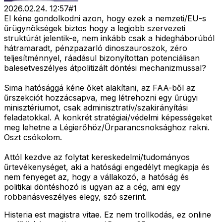
2026.02.24. 12:57
#
1
El kéne gondolkodni azon, hogy ezek a nemzeti/EU-s
űrügynökségek biztos hogy a legjobb szervezeti
struktúrát jelentik-e, nem inkább csak a hidegháborúból
hátramaradt, pénzpazarló dinoszauroszok, zéro
teljesítménnyel, ráadásul bizonyítottan potenciálisan
balesetveszélyes átpolitizált döntési mechanizmussal?
Sima hatósággá kéne őket alakítani, az FAA-ből az
űrszekciót hozzácsapva, meg létrehozni egy űrügyi
minisztériumot, csak adminisztratív/szakirányítási
feladatokkal. A konkrét stratégiai/védelmi képességeket
meg lehetne a Légierőhöz/Űrparancsnoksághoz rakni.
Oszt csókolom.
Attól kezdve az folytat kereskedelmi/tudományos
űrtevékenységet, aki a hatósági engedélyt megkapja és
nem fenyeget az, hogy a vállakozó, a hatóság és
politikai döntéshozó is ugyan az a cég, ami egy
robbanásveszélyes elegy, szó szerint.
Histeria est magistra vitae. Ez nem trollkodás, ez online