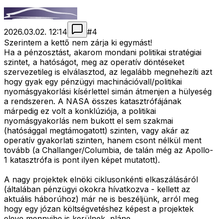
2026.03.02. 12:14
#
4
Szerintem a kettő nem zárja ki egymást!
Ha a pénzosztást, akarom mondani politikai stratégiai
szintet, a hatóságot, meg az operatív döntéseket
szervezetileg is elválasztod, az legalább megnehezíti azt
hogy gyak egy pénzügyi machinációvall/politikai
nyomásgyakorlási kísérlettel simán átmenjen a hülyeség
a rendszeren. A NASA összes katasztrófájának
márpedig ez volt a konklúziója, a politikai
nyomásgyakorlás nem bukott el sem szakmai
(hatósággal megtámogatott) szinten, vagy akár az
operatív gyakorlati szinten, hanem csont nélkül ment
tovább (a Challanger/Columbia, de talán még az Apollo-
1 katasztrófa is pont ilyen képet mutatott).
A nagy projektek elnöki ciklusonkénti elkaszálásáról
(általában pénzügyi okokra hívatkozva - kellett az
aktuális háborúhoz) már ne is beszéljünk, arról meg
hogy egy józan költségvetéshez képest a projektek
eleve mennyibe is kerülnek, pláne.