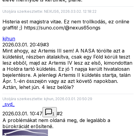
Utoljára szerkesztette: NEXUS6, 2026.03.02. 12:18:22
Histeria est magistra vitae. Ez nem trollkodás, ez online
graffiti! ;) https://suno.com/@nexus65ongs
kjhun
2026.03.01. 20:49
#
3
Mint ahogy, az Artemis III sem! A NASA törölte azt a
küldetést, részben átalakítva, csak egy Föld körüli teszt
lesz ebből, majd az Artemis IV lesz az első, kimondottan
a Holdra tartó küldetés. Ez jó 1 napja került hivatalosan
bejelentésre. A jelenlegi Artemis II küldetés startja, talán
Ápr. 1.-én összejön vagy az azt követő napokban.
Aztán, lehet jún. 4 lesz belőle?
Utoljára szerkesztette: kjhun, 2026.03.01. 20:50:29
_svd_
2026.03.01. 10:47
#
2
1
A problémákat nem oldaná meg, de legalább a
bürokráciát erősítené.