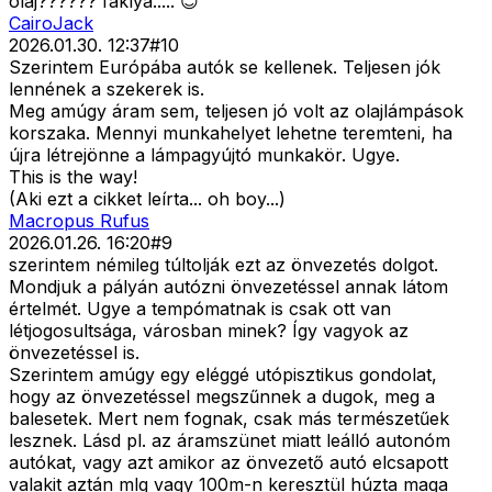
olaj?????? fáklya..... 😊
CairoJack
2026.01.30. 12:37
#
10
Szerintem Európába autók se kellenek. Teljesen jók
lennének a szekerek is.
Meg amúgy áram sem, teljesen jó volt az olajlámpások
korszaka. Mennyi munkahelyet lehetne teremteni, ha
újra létrejönne a lámpagyújtó munkakör. Ugye.
This is the way!
(Aki ezt a cikket leírta... oh boy...)
Macropus Rufus
2026.01.26. 16:20
#
9
szerintem némileg túltolják ezt az önvezetés dolgot.
Mondjuk a pályán autózni önvezetéssel annak látom
értelmét. Ugye a tempómatnak is csak ott van
létjogosultsága, városban minek? Így vagyok az
önvezetéssel is.
Szerintem amúgy egy eléggé utópisztikus gondolat,
hogy az önvezetéssel megszűnnek a dugok, meg a
balesetek. Mert nem fognak, csak más természetűek
lesznek. Lásd pl. az áramszünet miatt leálló autonóm
autókat, vagy azt amikor az önvezető autó elcsapott
valakit aztán mlg vagy 100m-n keresztül húzta maga