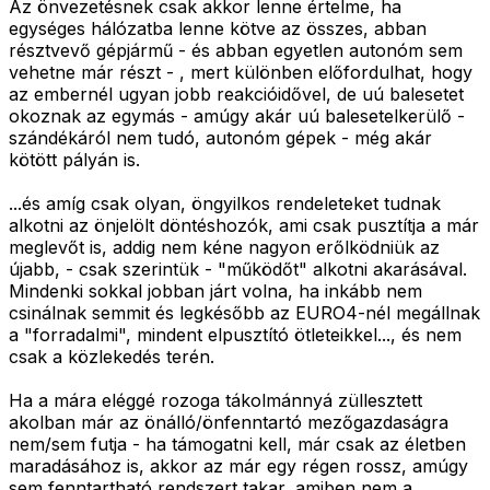
Az önvezetésnek csak akkor lenne értelme, ha
egységes hálózatba lenne kötve az összes, abban
résztvevő gépjármű - és abban egyetlen autonóm sem
vehetne már részt - , mert különben előfordulhat, hogy
az embernél ugyan jobb reakcióidővel, de uú balesetet
okoznak az egymás - amúgy akár uú balesetelkerülő -
szándékáról nem tudó, autonóm gépek - még akár
kötött pályán is.
...és amíg csak olyan, öngyilkos rendeleteket tudnak
alkotni az önjelölt döntéshozók, ami csak pusztítja a már
meglevőt is, addig nem kéne nagyon erőlködniük az
újabb, - csak szerintük - "működőt" alkotni akarásával.
Mindenki sokkal jobban járt volna, ha inkább nem
csinálnak semmit és legkésőbb az EURO4-nél megállnak
a "forradalmi", mindent elpusztító ötleteikkel..., és nem
csak a közlekedés terén.
Ha a mára eléggé rozoga tákolmánnyá züllesztett
akolban már az önálló/önfenntartó mezőgazdaságra
nem/sem futja - ha támogatni kell, már csak az életben
maradásához is, akkor az már egy régen rossz, amúgy
sem fenntartható rendszert takar, amiben nem a