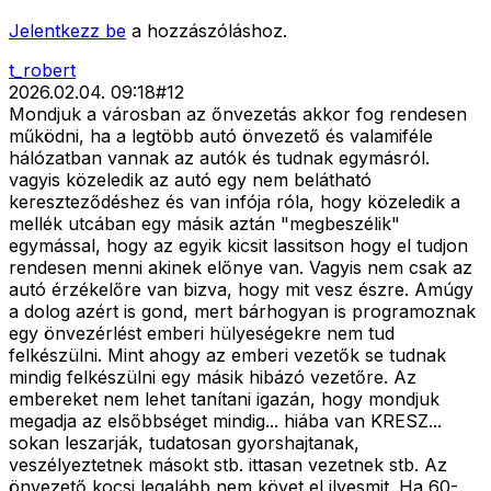
Jelentkezz be
a hozzászóláshoz.
t_robert
2026.02.04. 09:18
#
12
Mondjuk a városban az őnvezetás akkor fog rendesen
működni, ha a legtöbb autó önvezető és valamiféle
hálózatban vannak az autók és tudnak egymásról.
vagyis közeledik az autó egy nem belátható
kereszteződéshez és van infója róla, hogy közeledik a
mellék utcában egy másik aztán "megbeszélik"
egymással, hogy az egyik kicsit lassitson hogy el tudjon
rendesen menni akinek előnye van. Vagyis nem csak az
autó érzékelőre van bizva, hogy mit vesz észre. Amúgy
a dolog azért is gond, mert bárhogyan is programoznak
egy önvezérlést emberi hülyeségekre nem tud
felkészülni. Mint ahogy az emberi vezetők se tudnak
mindig felkészülni egy másik hibázó vezetőre. Az
embereket nem lehet tanítani igazán, hogy mondjuk
megadja az elsőbbséget mindig... hiába van KRESZ...
sokan leszarják, tudatosan gyorshajtanak,
veszélyeztetnek másokt stb. ittasan vezetnek stb. Az
önvezető kocsi legalább nem követ el ilyesmit. Ha 60-