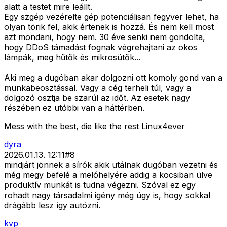
alatt a testet mire leállt.
Egy szgép vezérelte gép potenciálisan fegyver lehet, ha
olyan törik fel, akik értenek is hozzá. És nem kell most
azt mondani, hogy nem. 30 éve senki nem gondolta,
hogy DDoS támadást fognak végrehajtani az okos
lámpák, meg hűtők és mikrosütők...
Aki meg a dugóban akar dolgozni ott komoly gond van a
munkabeosztással. Vagy a cég terheli túl, vagy a
dolgozó osztja be szarúl az időt. Az esetek nagy
részében ez utóbbi van a háttérben.
Mess with the best, die like the rest Linux4ever
dyra
2026.01.13. 12:11
#
8
mindjárt jönnek a sírók akik utálnak dugóban vezetni és
még megy befelé a melóhelyére addig a kocsiban ülve
produktív munkát is tudna végezni. Szóval ez egy
rohadt nagy társadalmi igény még úgy is, hogy sokkal
drágább lesz így autózni.
kvp