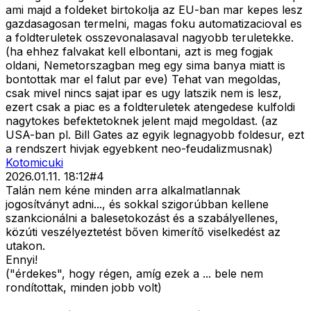
ami majd a foldeket birtokolja az EU-ban mar kepes lesz
gazdasagosan termelni, magas foku automatizacioval es
a foldteruletek osszevonalasaval nagyobb teruletekke.
(ha ehhez falvakat kell elbontani, azt is meg fogjak
oldani, Nemetorszagban meg egy sima banya miatt is
bontottak mar el falut par eve) Tehat van megoldas,
csak mivel nincs sajat ipar es ugy latszik nem is lesz,
ezert csak a piac es a foldteruletek atengedese kulfoldi
nagytokes befektetoknek jelent majd megoldast. (az
USA-ban pl. Bill Gates az egyik legnagyobb foldesur, ezt
a rendszert hivjak egyebkent neo-feudalizmusnak)
Kotomicuki
2026.01.11. 18:12
#
4
Talán nem kéne minden arra alkalmatlannak
jogosítványt adni..., és sokkal szigorúbban kellene
szankcionálni a balesetokozást és a szabályellenes,
közúti veszélyeztetést bőven kimerítő viselkedést az
utakon.
Ennyi!
("érdekes", hogy régen, amíg ezek a ... bele nem
rondítottak, minden jobb volt)