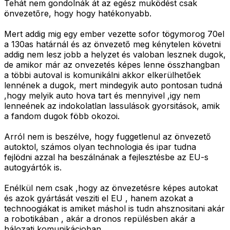
Tehát nem gondolnák át az egész muködést csak
önvezetőre, hogy hogy hatékonyabb.
Mert addig mig egy ember vezette sofor tögymorog 70el
a 130as határnál és az önvezető meg kénytelen követni
addig nem lesz jobb a helyzet és valoban lesznek dugok,
de amikor már az onvezetés képes lenne összhangban
a többi autoval is komunikálni akkor elkerülhetőek
lennének a dugok, mert mindegyik auto pontosan tudná
,hogy melyik auto hova tart és mennyivel ,igy nem
lenneének az indokolatlan lassulások gyorsitások, amik
a fandom dugok föbb okozoi.
Arról nem is beszélve, hogy fuggetlenul az önvezető
autoktol, számos olyan technologia és ipar tudna
fejlödni azzal ha beszálnának a fejlesztésbe az EU-s
autogyártók is.
Enélkül nem csak ,hogy az önvezetésre képes autokat
és azok gyártását vesziti el EU , hanem azokat a
technoogiákat is amiket máshol is tudn ahsznositani akár
a robotikában , akár a dronos repülésben akár a
hálozati komunikácioban.