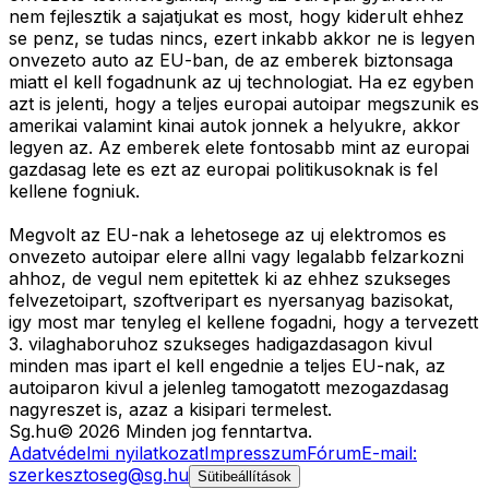
nem fejlesztik a sajatjukat es most, hogy kiderult ehhez
se penz, se tudas nincs, ezert inkabb akkor ne is legyen
onvezeto auto az EU-ban, de az emberek biztonsaga
miatt el kell fogadnunk az uj technologiat. Ha ez egyben
azt is jelenti, hogy a teljes europai autoipar megszunik es
amerikai valamint kinai autok jonnek a helyukre, akkor
legyen az. Az emberek elete fontosabb mint az europai
gazdasag lete es ezt az europai politikusoknak is fel
kellene fogniuk.
Megvolt az EU-nak a lehetosege az uj elektromos es
onvezeto autoipar elere allni vagy legalabb felzarkozni
ahhoz, de vegul nem epitettek ki az ehhez szukseges
felvezetoipart, szoftveripart es nyersanyag bazisokat,
igy most mar tenyleg el kellene fogadni, hogy a tervezett
3. vilaghaboruhoz szukseges hadigazdasagon kivul
minden mas ipart el kell engednie a teljes EU-nak, az
autoiparon kivul a jelenleg tamogatott mezogazdasag
nagyreszet is, azaz a kisipari termelest.
Sg
.hu
©
2026
Minden jog fenntartva.
Adatvédelmi nyilatkozat
Impresszum
Fórum
E-mail:
szerkesztoseg@sg.hu
Sütibeállítások