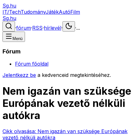
Sg.hu
IT/Tech
Tudomány
Játék
Autó
Film
Sg.hu
·
fórum
·
RSS
·
hírlevél
·
·
...
Menü
Fórum
Fórum főoldal
Jelentkezz be
a kedvenceid megtekintéséhez.
Nem igazán van szüksége
Európának vezető nélküli
autókra
Cikk olvasása:
Nem igazán van szüksége Európának
vezető nélküli autókra