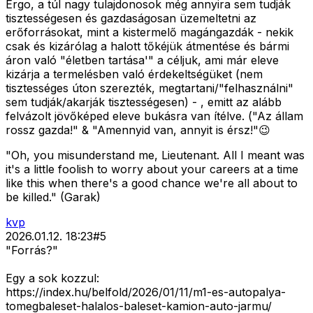
Ergo, a túl nagy tulajdonosok még annyira sem tudják
tisztességesen és gazdaságosan üzemeltetni az
erőforrásokat, mint a kistermelő magángazdák - nekik
csak és kizárólag a halott tőkéjük átmentése és bármi
áron való "életben tartása'" a céljuk, ami már eleve
kizárja a termelésben való érdekeltségüket (nem
tisztességes úton szerezték, megtartani/"felhasználni"
sem tudják/akarják tisztességesen) - , emitt az alább
felvázolt jövőképed eleve bukásra van ítélve. ("Az állam
rossz gazda!" & "Amennyid van, annyit is érsz!"😉
"Oh, you misunderstand me, Lieutenant. All I meant was
it's a little foolish to worry about your careers at a time
like this when there's a good chance we're all about to
be killed." (Garak)
kvp
2026.01.12. 18:23
#
5
"Forrás?"
Egy a sok kozzul:
https://index.hu/belfold/2026/01/11/m1-es-autopalya-
tomegbaleset-halalos-baleset-kamion-auto-jarmu/