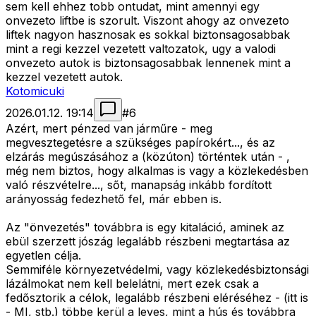
sem kell ehhez tobb ontudat, mint amennyi egy
onvezeto liftbe is szorult. Viszont ahogy az onvezeto
liftek nagyon hasznosak es sokkal biztonsagosabbak
mint a regi kezzel vezetett valtozatok, ugy a valodi
onvezeto autok is biztonsagosabbak lennenek mint a
kezzel vezetett autok.
Kotomicuki
2026.01.12. 19:14
#
6
Azért, mert pénzed van járműre - meg
megvesztegetésre a szükséges papírokért..., és az
elzárás megúszásához a (közúton) történtek után - ,
még nem biztos, hogy alkalmas is vagy a közlekedésben
való részvételre..., sőt, manapság inkább fordított
arányosság fedezhető fel, már ebben is.
Az "önvezetés" továbbra is egy kitaláció, aminek az
ebül szerzett jószág legalább részbeni megtartása az
egyetlen célja.
Semmiféle környezetvédelmi, vagy közlekedésbiztonsági
lázálmokat nem kell belelátni, mert ezek csak a
fedősztorik a célok, legalább részbeni eléréséhez - (itt is
- MI, stb.) többe kerül a leves, mint a hús és továbbra