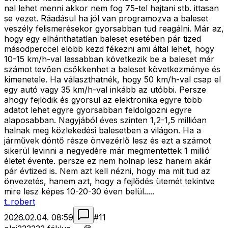
nal lehet menni akkor nem fog 75-tel hajtani stb. ittasan
se vezet. Ráadásul ha jól van programozva a baleset
veszély felismerésekor gyorsabban tud reagálni. Már az,
hogy egy elhárithatatlan baleset esetében pár tized
másodperccel elöbb kezd fékezni ami által lehet, hogy
10-15 km/h-val lassabban következik be a baleset már
számot tevően csőkkenhet a baleset következménye és
kimenetele. Ha választhatnék, hogy 50 km/h-val csap el
egy autó vagy 35 km/h-val inkább az utóbbi. Persze
ahogy fejlödik és gyorsul az elektronika egyre több
adatot lehet egyre gyorsabban feldolgozni egyre
alaposabban. Nagyjából éves szinten 1,2-1,5 millióan
halnak meg közlekedési balesetben a világon. Ha a
járművek döntő része önvezérlő lesz és ezt a számot
sikerül levinni a negyedére már megmentettek 1 millió
életet évente. persze ez nem holnap lesz hanem akár
pár évtized is. Nem azt kell nézni, hogy ma mit tud az
önvezetés, hanem azt, hogy a fejlődés ütemét tekintve
mire lesz képes 10-20-30 éven belül.....
t_robert
2026.02.04. 08:59
#
11