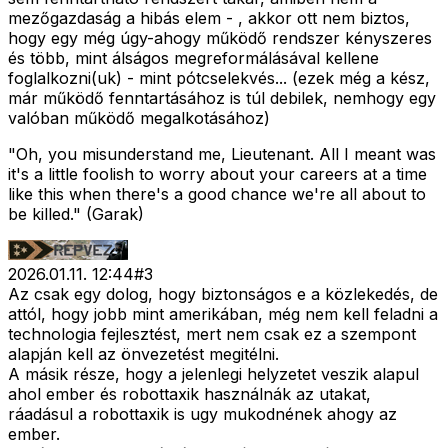
mezőgazdaság a hibás elem - , akkor ott nem biztos,
hogy egy még úgy-ahogy működő rendszer kényszeres
és több, mint álságos megreformálásával kellene
foglalkozni(uk) - mint pótcselekvés... (ezek még a kész,
már működő fenntartásához is túl debilek, nemhogy egy
valóban működő megalkotásához)
"Oh, you misunderstand me, Lieutenant. All I meant was
it's a little foolish to worry about your careers at a time
like this when there's a good chance we're all about to
be killed." (Garak)
2026.01.11. 12:44
#
3
Az csak egy dolog, hogy biztonságos e a közlekedés, de
attól, hogy jobb mint amerikában, még nem kell feladni a
technologia fejlesztést, mert nem csak ez a szempont
alapján kell az önvezetést megitélni.
A másik része, hogy a jelenlegi helyzetet veszik alapul
ahol ember és robottaxik használnák az utakat,
ráadásul a robottaxik is ugy mukodnének ahogy az
ember.