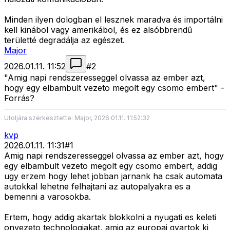
Minden ilyen dologban el lesznek maradva és importálni
kell kinábol vagy amerikábol, és ez alsóbbrendű
területté degradálja az egészet.
Major
2026.01.11. 11:52
#
2
"Amig napi rendszeresseggel olvassa az ember azt,
hogy egy elbambult vezeto megolt egy csomo embert" -
Forrás?
Utoljára szerkesztette: Major, 2026.01.11. 11:52:32
kvp
2026.01.11. 11:31
#
1
Amig napi rendszeresseggel olvassa az ember azt, hogy
egy elbambult vezeto megolt egy csomo embert, addig
ugy erzem hogy lehet jobban jarnank ha csak automata
autokkal lehetne felhajtani az autopalyakra es a
bemenni a varosokba.
Ertem, hogy addig akartak blokkolni a nyugati es keleti
onvezeto technologiakat, amig az europai gyartok ki