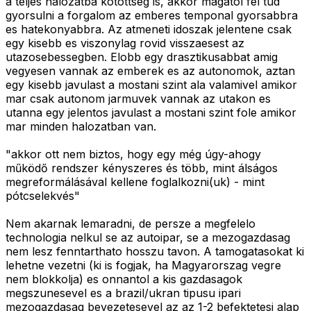
a teljes halozatba kotottseg is, akkor magatol fel tud
gyorsulni a forgalom az emberes temponal gyorsabbra
es hatekonyabbra. Az atmeneti idoszak jelentene csak
egy kisebb es viszonylag rovid visszaesest az
utazosebessegben. Elobb egy drasztikusabbat amig
vegyesen vannak az emberek es az autonomok, aztan
egy kisebb javulast a mostani szint ala valamivel amikor
mar csak autonom jarmuvek vannak az utakon es
utanna egy jelentos javulast a mostani szint fole amikor
mar minden halozatban van.
"akkor ott nem biztos, hogy egy még úgy-ahogy
működő rendszer kényszeres és több, mint álságos
megreformálásával kellene foglalkozni(uk) - mint
pótcselekvés"
Nem akarnak lemaradni, de persze a megfelelo
technologia nelkul se az autoipar, se a mezogazdasag
nem lesz fenntarthato hosszu tavon. A tamogatasokat ki
lehetne vezetni (ki is fogjak, ha Magyarorszag vegre
nem blokkolja) es onnantol a kis gazdasagok
megszunesevel es a brazil/ukran tipusu ipari
mezogazdasag bevezetesevel az az 1-2 befektetesi alap