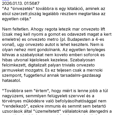
2026.01.13. 01:56
#
7
"Az "önvezetés" továbbra is egy kitaláció, aminek az
ebül szerzett jószág legalább részbeni megtartása az
egyetlen célja."
Nem feltetlen. Ahogy regota letezik mar onvezeto lift
(csak meg kell nyomi a gomot es odavezeti magat a kert
emeletre) es onvezeto metro (pl. Budapesten a 4-es
vonal), ugy onvezeto autot is lehet kesziteni. Nem is
olyan nehez mint gondolnank. Az egyetlen tenyleges
kihivas a szabalyokat nem koveto emberi soforok es
hibas utvonal kijelolesek kezelese. Szabalyosan
felcimkezett, digitalizalt palyan trivialis onvezeto
jarmuveket mozgatni. Es ez teljesen csak a mernoki
szempont, fuggetlenul annak tarsadalmi-gazdasagi
hatasatol.
"Továbbra sem "értem", hogy miért is lenne jobb a túl
nagyüzemi, semmilyen felügyeleti szervvel és a
törvényes működésre való befolyásolhatósággal nem
"rendelkező", ezekre immunis és semmit sem betartó
uzsorások által "üzemeltetett" vállalatoknak átengedni a