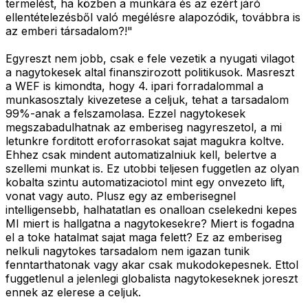
termelést, ha közben a munkára és az ezért járó
ellentételezésből való megélésre alapozódik, továbbra is
az emberi társadalom?!"
Egyreszt nem jobb, csak e fele vezetik a nyugati vilagot
a nagytokesek altal finanszirozott politikusok. Masreszt
a WEF is kimondta, hogy 4. ipari forradalommal a
munkasosztaly kivezetese a celjuk, tehat a tarsadalom
99%-anak a felszamolasa. Ezzel nagytokesek
megszabadulhatnak az emberiseg nagyreszetol, a mi
letunkre forditott eroforrasokat sajat magukra koltve.
Ehhez csak mindent automatizalniuk kell, belertve a
szellemi munkat is. Ez utobbi teljesen fuggetlen az olyan
kobalta szintu automatizaciotol mint egy onvezeto lift,
vonat vagy auto. Plusz egy az emberisegnel
intelligensebb, halhatatlan es onalloan cselekedni kepes
MI miert is hallgatna a nagytokesekre? Miert is fogadna
el a toke hatalmat sajat maga felett? Ez az emberiseg
nelkuli nagytokes tarsadalom nem igazan tunik
fenntarthatonak vagy akar csak mukodokepesnek. Ettol
fuggetlenul a jelenlegi globalista nagytokeseknek joreszt
ennek az elerese a celjuk.