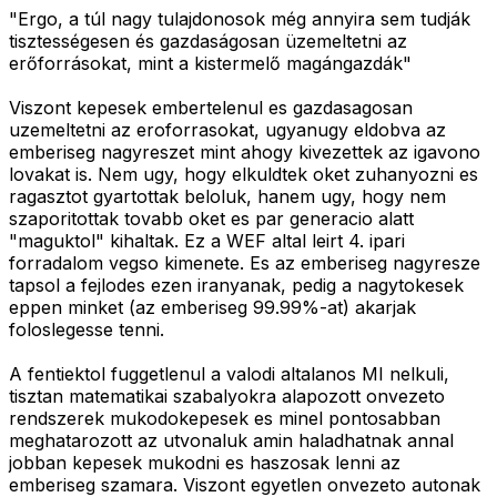
"Ergo, a túl nagy tulajdonosok még annyira sem tudják
tisztességesen és gazdaságosan üzemeltetni az
erőforrásokat, mint a kistermelő magángazdák"
Viszont kepesek embertelenul es gazdasagosan
uzemeltetni az eroforrasokat, ugyanugy eldobva az
emberiseg nagyreszet mint ahogy kivezettek az igavono
lovakat is. Nem ugy, hogy elkuldtek oket zuhanyozni es
ragasztot gyartottak beloluk, hanem ugy, hogy nem
szaporitottak tovabb oket es par generacio alatt
"maguktol" kihaltak. Ez a WEF altal leirt 4. ipari
forradalom vegso kimenete. Es az emberiseg nagyresze
tapsol a fejlodes ezen iranyanak, pedig a nagytokesek
eppen minket (az emberiseg 99.99%-at) akarjak
foloslegesse tenni.
A fentiektol fuggetlenul a valodi altalanos MI nelkuli,
tisztan matematikai szabalyokra alapozott onvezeto
rendszerek mukodokepesek es minel pontosabban
meghatarozott az utvonaluk amin haladhatnak annal
jobban kepesek mukodni es haszosak lenni az
emberiseg szamara. Viszont egyetlen onvezeto autonak