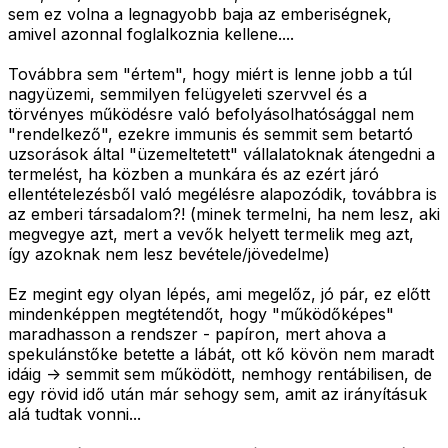
sem ez volna a legnagyobb baja az emberiségnek,
amivel azonnal foglalkoznia kellene....
Továbbra sem "értem", hogy miért is lenne jobb a túl
nagyüzemi, semmilyen felügyeleti szervvel és a
törvényes működésre való befolyásolhatósággal nem
"rendelkező", ezekre immunis és semmit sem betartó
uzsorások által "üzemeltetett" vállalatoknak átengedni a
termelést, ha közben a munkára és az ezért járó
ellentételezésből való megélésre alapozódik, továbbra is
az emberi társadalom?! (minek termelni, ha nem lesz, aki
megvegye azt, mert a vevők helyett termelik meg azt,
így azoknak nem lesz bevétele/jövedelme)
Ez megint egy olyan lépés, ami megelőz, jó pár, ez előtt
mindenképpen megtétendőt, hogy "működőképes"
maradhasson a rendszer - papíron, mert ahova a
spekulánstőke betette a lábát, ott kő kövön nem maradt
idáig -> semmit sem működött, nemhogy rentábilisen, de
egy rövid idő után már sehogy sem, amit az irányításuk
alá tudtak vonni...