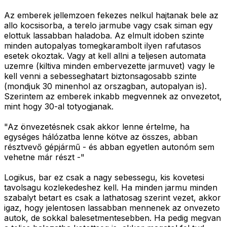
Az emberek jellemzoen fekezes nelkul hajtanak bele az
allo kocsisorba, a terelo jarmube vagy csak siman egy
elottuk lassabban haladoba. Az elmult idoben szinte
minden autopalyas tomegkarambolt ilyen rafutasos
esetek okoztak. Vagy at kell allni a teljesen automata
uzemre (kiltiva minden embervezette jarmuvet) vagy le
kell venni a sebesseghatart biztonsagosabb szinte
(mondjuk 30 minenhol az orszagban, autopalyan is).
Szerintem az emberek inkabb megvennek az onvezetot,
mint hogy 30-al totyogjanak.
"Az önvezetésnek csak akkor lenne értelme, ha
egységes hálózatba lenne kötve az összes, abban
résztvevő gépjármű - és abban egyetlen autonóm sem
vehetne már részt -"
Logikus, bar ez csak a nagy sebessegu, kis kovetesi
tavolsagu kozlekedeshez kell. Ha minden jarmu minden
szabalyt betart es csak a lathatosag szerint vezet, akkor
igaz, hogy jelentosen lassabban mennenek az onvezeto
autok, de sokkal balesetmentesebben. Ha pedig megvan