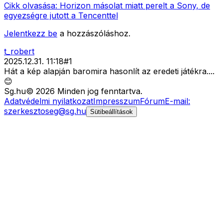
Cikk olvasása:
Horizon másolat miatt perelt a Sony, de
egyezségre jutott a Tencenttel
Jelentkezz be
a hozzászóláshoz.
t_robert
2025.12.31. 11:18
#
1
Hát a kép alapján baromira hasonlít az eredeti játékra....
😊
Sg
.hu
©
2026
Minden jog fenntartva.
Adatvédelmi nyilatkozat
Impresszum
Fórum
E-mail:
szerkesztoseg@sg.hu
Sütibeállítások