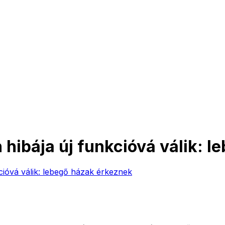
n hibája új funkcióvá válik: 
kcióvá válik: lebegő házak érkeznek