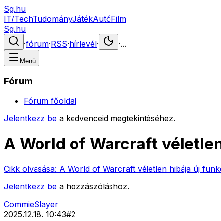
Sg.hu
IT/Tech
Tudomány
Játék
Autó
Film
Sg.hu
·
fórum
·
RSS
·
hírlevél
·
·
...
Menü
Fórum
Fórum főoldal
Jelentkezz be
a kedvenceid megtekintéséhez.
A World of Warcraft véletle
Cikk olvasása:
A World of Warcraft véletlen hibája új fun
Jelentkezz be
a hozzászóláshoz.
CommieSlayer
2025.12.18. 10:43
#
2