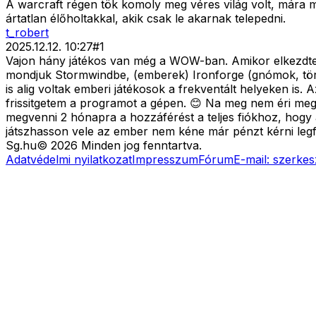
A warcraft régen tök komoly meg véres világ volt, mára meg
ártatlan élőholtakkal, akik csak le akarnak telepedni.
t_robert
2025.12.12. 10:27
#
1
Vajon hány játékos van még a WOW-ban. Amikor elkezdtem
mondjuk Stormwindbe, (emberek) Ironforge (gnómok, törp
is alig voltak emberi játékosok a frekventált helyeken i
frissitgetem a programot a gépen. 😊 Na meg nem éri meg 
megvenni 2 hónapra a hozzáférést a teljes fiókhoz, hogy 
játszhasson vele az ember nem kéne már pénzt kérni legfelj
Sg
.hu
©
2026
Minden jog fenntartva.
Adatvédelmi nyilatkozat
Impresszum
Fórum
E-mail:
szerkes