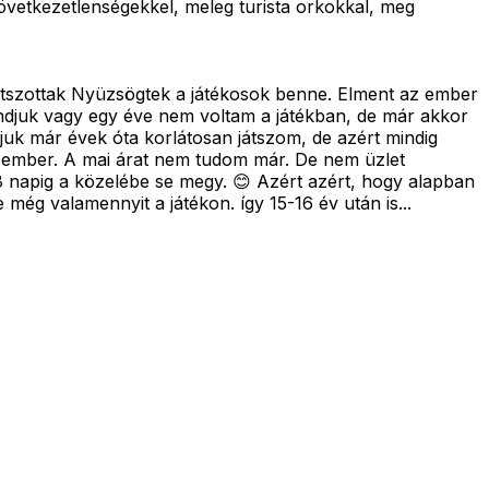
 következetlenségekkel, meleg turista orkokkal, meg
átszottak Nyüzsögtek a játékosok benne. Elment az ember
djuk vagy egy éve nem voltam a játékban, de már akkor
juk már évek óta korlátosan játszom, de azért mindig
az ember. A mai árat nem tudom már. De nem üzlet
8 napig a közelébe se megy. 😊 Azért azért, hogy alapban
még valamennyit a játékon. így 15-16 év után is...