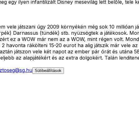
 egy ilyen infantilizált Disney mesevilág lett belőle, tele
 vele játszani úgy 2009 környékén még sok 10 millióan j
ék) Darnassus (tündék) stb. nyüzsögtek a játékosok. Mon
s. Azért ez a WOW már nem az a WOW, mint régen volt. Mond
2 havonta rákölteni 15-20 eurot ha alig játszik már vele 
aztán játszon vele két napot az ember pár órát és utána 5
ebb az alapjátékért és az extra dolgokért. Talán lenditene 
ztoseg@sg.hu
Sütibeállítások